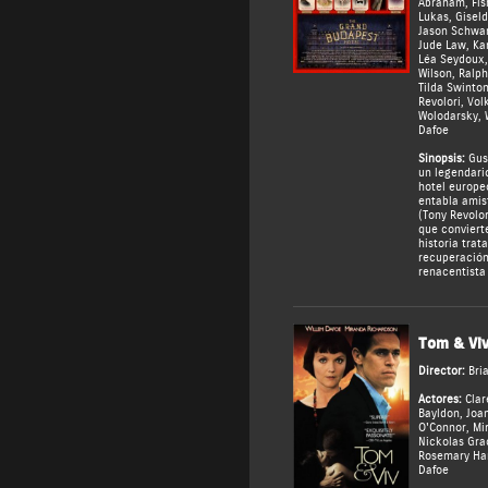
Abraham
,
Fis
Lukas
,
Giseld
Jason Schwa
Jude Law
,
Ka
Léa Seydoux
Wilson
,
Ralph
Tilda Swinto
Revolori
,
Vol
Wolodarsky
,
Dafoe
Sinopsis:
Gust
un legendari
hotel europe
entabla amis
(Tony Revolor
que convierte
historia trata
recuperación
renacentista 
Tom & Vi
Director:
Bri
Actores:
Cla
Bayldon
,
Joa
O'Connor
,
Mi
Nickolas Gra
Rosemary Har
Dafoe