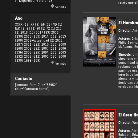
Depardieu, Gérard
(45)
relato que el
Ver más
Año
El Hombr
XXXX (18)
XX (9)
S/F (28)
ND (1)
N/D (2)
93 (1)
90 (1)
72 (1)
213
Director:
Ant
(1)
2018 (13)
2017 (83)
2016
(139)
2015 (153)
2014 (162)
2013
Actores:
Grig
(200)
2012-Actualidad (2)
2012
Philip Seymo
(187)
2011 (222)
2010 (223)
2009
McAdams
,
Ro
(268)
2008 (292)
2007 (281)
2006
(335)
2005 (295)
2004 (273)
2003
Sinopsis:
Un i
(232)
2002 (212)
2001 (180)
2000
checheno y mi
(139)
1999 (139)
comunidad i
Ver más
reclamando l
partir de es
interés de l
Contacto
alemana y no
decididas a a
[contact-form-7 id="35952"
verdadera id
title="Contacto home"]
El Gran H
Director:
Wes
Actores:
Adri
Balaban
,
Edw