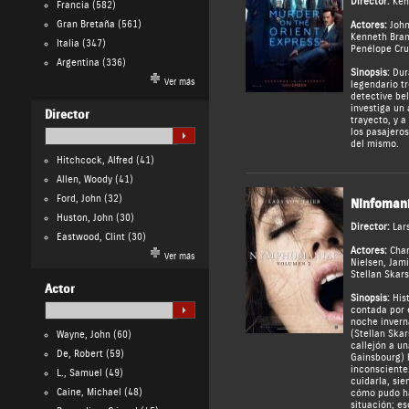
Director:
Ken
Francia
(582)
Gran Bretaña
(561)
Actores:
Joh
Kenneth Bra
Italia
(347)
Penélope Cru
Argentina
(336)
Sinopsis:
Dura
Ver más
legendario tr
detective be
investiga un
Director
trayecto, y a
los pasajero
del mismo.
Hitchcock, Alfred
(41)
Allen, Woody
(41)
Ford, John
(32)
Ninfomaní
Huston, John
(30)
Director:
Lar
Eastwood, Clint
(30)
Actores:
Char
Ver más
Nielsen
,
Jami
Stellan Skar
Actor
Sinopsis:
Hist
contada por 
noche inverna
(Stellan Ska
Wayne, John
(60)
callejón a un
De, Robert
(59)
Gainsbourg) h
inconsciente
L., Samuel
(49)
cuidarla, sie
Caine, Michael
(48)
cómo pudo ha
situación; e