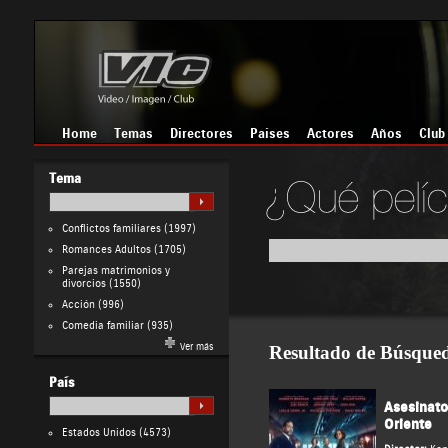
Home
Temas
Directores
Países
Actores
Años
Club
Tema
Conflictos familiares
(1997)
Romances Adultos
(1705)
Parejas matrimonios y
divorcios
(1550)
Acción
(996)
Comedia familiar
(935)
Ver más
Resultado de Búsque
País
Asesinato
Oriente
Estados Unidos
(4573)