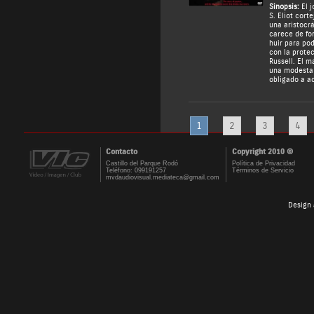
Sinopsis:
El j
S. Eliot corte
una aristocrá
carece de for
huir para pod
con la protec
Russell. El m
una modesta v
obligado a a
1
2
3
4
Contacto
Copyright 2010 ©
Castillo del Parque Rodó
Política de Privacidad
Teléfono: 099191257
Términos de Servicio
mvdaudiovisual.mediateca@gmail.com
Design 