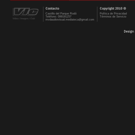
Contacto
Copyright 2010 ©
Castillo del Parque Rodó
Política de Privacidad
Teléfono: 099191257
Términos de Servicio
mvdaudiovisual.mediateca@gmail.com
Design 