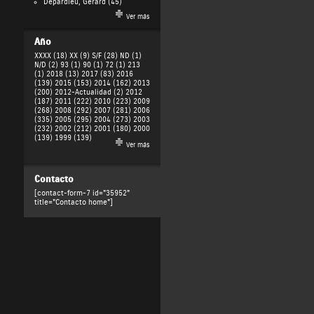
Depardieu, Gérard
(45)
Ver más
Año
XXXX (18)
XX (9)
S/F (28)
ND (1)
N/D (2)
93 (1)
90 (1)
72 (1)
213
(1)
2018 (13)
2017 (83)
2016
(139)
2015 (153)
2014 (162)
2013
(200)
2012-Actualidad (2)
2012
(187)
2011 (222)
2010 (223)
2009
(268)
2008 (292)
2007 (281)
2006
(335)
2005 (295)
2004 (273)
2003
(232)
2002 (212)
2001 (180)
2000
(139)
1999 (139)
Ver más
Contacto
[contact-form-7 id="35952"
title="Contacto home"]