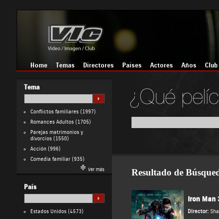
Home
Temas
Directores
Países
Actores
Años
Club
Tema
Conflictos familiares
(1997)
Romances Adultos
(1705)
Parejas matrimonios y
divorcios
(1550)
Acción
(996)
Comedia familiar
(935)
Ver más
Resultado de Búsque
País
Iron Man 
Estados Unidos
(4573)
Director:
Sha