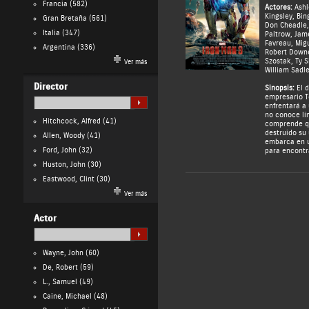
Francia
(582)
Actores:
Ashl
Kingsley
,
Bin
Gran Bretaña
(561)
Don Cheadle
Italia
(347)
Paltrow
,
Jam
Favreau
,
Migu
Argentina
(336)
Robert Downe
Szostak
,
Ty 
Ver más
William Sadle
Director
Sinopsis:
El d
empresario T
enfrentará a
no conoce lí
Hitchcock, Alfred
(41)
comprende q
destruido su 
Allen, Woody
(41)
embarca en 
Ford, John
(32)
para encontr
Huston, John
(30)
Eastwood, Clint
(30)
Ver más
Actor
Wayne, John
(60)
De, Robert
(59)
L., Samuel
(49)
Caine, Michael
(48)