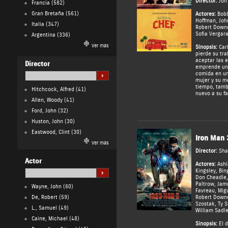
Director:
Jon
Francia
(582)
Gran Bretaña
(561)
Actores:
Bob
Hoffman
,
Joh
Italia
(347)
Robert Downe
Sofía Vergar
Argentina
(336)
Ver más
Sinopsis:
Carl
pierde su tra
aceptar las e
Director
emprende un 
comida en un
mujer y su m
tiempo, tamb
Hitchcock, Alfred
(41)
nuevo a su fa
Allen, Woody
(41)
Ford, John
(32)
Huston, John
(30)
Eastwood, Clint
(30)
Iron Man 
Ver más
Director:
Sha
Actor
Actores:
Ashl
Kingsley
,
Bin
Don Cheadle
Paltrow
,
Jam
Wayne, John
(60)
Favreau
,
Migu
De, Robert
(59)
Robert Downe
Szostak
,
Ty 
L., Samuel
(49)
William Sadle
Caine, Michael
(48)
Sinopsis:
El d