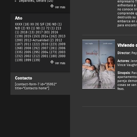
Depardieu, Gérard
(45)
empresario T
enfrentará a
Ver más
no conoce lí
comprende q
destruido su 
Año
embarca en 
XXXX (18)
XX (9)
S/F (28)
ND (1)
para encontr
N/D (2)
93 (1)
90 (1)
72 (1)
213
(1)
2018 (13)
2017 (83)
2016
(139)
2015 (153)
2014 (162)
2013
(200)
2012-Actualidad (2)
2012
(187)
2011 (222)
2010 (223)
2009
Viviendo 
(268)
2008 (292)
2007 (281)
2006
(335)
2005 (295)
2004 (273)
2003
Director:
Pey
(232)
2002 (212)
2001 (180)
2000
(139)
1999 (139)
Actores:
Jenn
Ver más
Vince Vaugh
Sinopsis:
Para
apartamento 
Contacto
pareja demor
[contact-form-7 id="35952"
cosas se van
title="Contacto home"]
feas.