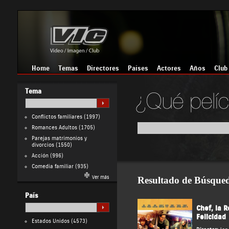
Home
Temas
Directores
Países
Actores
Años
Club
Tema
Conflictos familiares
(1997)
Romances Adultos
(1705)
Parejas matrimonios y
divorcios
(1550)
Acción
(996)
Comedia familiar
(935)
Ver más
Resultado de Búsque
País
Chef, la R
Felicidad
Estados Unidos
(4573)