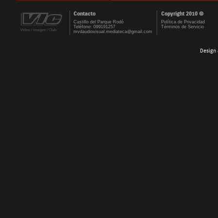
Contacto
Copyright 2010 ©
Castillo del Parque Rodó
Política de Privacidad
Teléfono: 099191257
Términos de Servicio
mvdaudiovisual.mediateca@gmail.com
Design 