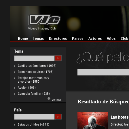
Home
Temas
Directores
Países
Actores
Años
Club
Tema
Conflictos familiares
(1997)
Romances Adultos
(1705)
Parejas matrimonios y
divorcios
(1550)
Acción
(996)
Comedia familiar
(935)
Ver más
Resultado de Búsque
País
Las horas
Estados Unidos
(4573)
Director:
Joe