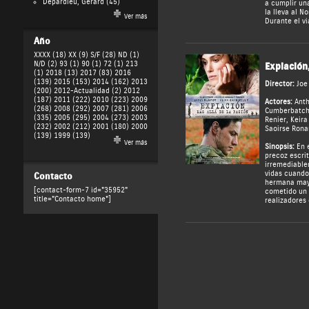
Depardieu, Gérard
(45)
a cumplir un
la lleva al N
Ver más
Durante el vi
Año
XXXX (18)
XX (9)
S/F (28)
ND (1)
N/D (2)
93 (1)
90 (1)
72 (1)
213
Expiación
(1)
2018 (13)
2017 (83)
2016
(139)
2015 (153)
2014 (162)
2013
Director:
Joe
(200)
2012-Actualidad (2)
2012
(187)
2011 (222)
2010 (223)
2009
Actores:
Anth
(268)
2008 (292)
2007 (281)
2006
Cumberbatc
(335)
2005 (295)
2004 (273)
2003
Renier
,
Keira
(232)
2002 (212)
2001 (180)
2000
Saoirse Rona
(139)
1999 (139)
Ver más
Sinopsis:
En e
precoz escri
irremediable
vidas cuando
Contacto
hermana mayo
[contact-form-7 id="35952"
cometido un 
title="Contacto home"]
realizadores 