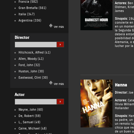
Francia
(582)
Actores:
Ben
Oldman
,
Kris
Gran Bretaña
(561)
James
Italia
(347)
Sinopsis:
1940
Argentina
(336)
convierte en 
en un moment
Ver más
la Segunda G
deberá enton
Director
posibilidad d
Alemania, o s
luchar por la
Hitchcock, Alfred
(41)
Allen, Woody
(41)
Ford, John
(32)
Huston, John
(30)
Eastwood, Clint
(30)
Ver más
Hanna
Director:
Joe
Actor
Actores:
Cate
Olivia Willia
Hollander
Wayne, John
(60)
De, Robert
(59)
Sinopsis:
Han
su padre, un 
L., Samuel
(49)
un remoto lug
chica que re
Caine, Michael
(48)
de un buen s