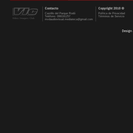
Contacto
Copyright 2010 ©
Castillo del Parque Rodó
Política de Privacidad
Teléfono: 099191257
Términos de Servicio
mvdaudiovisual.mediateca@gmail.com
Design 