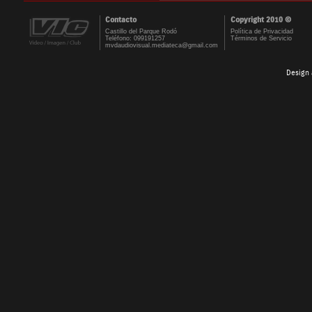
Contacto
Copyright 2010 ©
Castillo del Parque Rodó
Política de Privacidad
Teléfono: 099191257
Términos de Servicio
mvdaudiovisual.mediateca@gmail.com
Design 