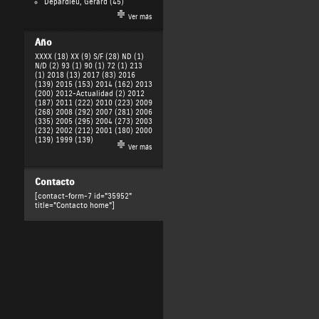
Depardieu, Gérard
(45)
Ver más
Año
XXXX (18)
XX (9)
S/F (28)
ND (1)
N/D (2)
93 (1)
90 (1)
72 (1)
213
(1)
2018 (13)
2017 (83)
2016
(139)
2015 (153)
2014 (162)
2013
(200)
2012-Actualidad (2)
2012
(187)
2011 (222)
2010 (223)
2009
(268)
2008 (292)
2007 (281)
2006
(335)
2005 (295)
2004 (273)
2003
(232)
2002 (212)
2001 (180)
2000
(139)
1999 (139)
Ver más
Contacto
[contact-form-7 id="35952"
title="Contacto home"]