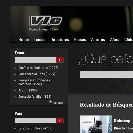
Home
Temas
Directores
Países
Actores
Años
Club
Tema
Conflictos familiares
(1997)
Romances Adultos
(1705)
Parejas matrimonios y
divorcios
(1550)
Acción
(996)
Comedia familiar
(935)
Ver más
Resultado de Búsque
País
Robocop
Estados Unidos
(4573)
Director:
Jos