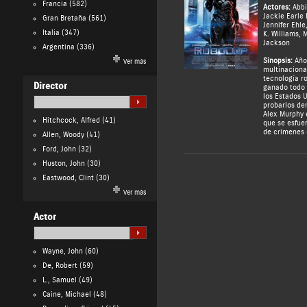
Francia
(582)
Actores:
Abbi
Jackie Earle 
Gran Bretaña
(561)
Jennifer Ehle
Italia
(347)
K. Williams
,
M
Jackson
Argentina
(336)
Sinopsis:
Año
Ver más
multinaciona
tecnología r
Director
ganado todo 
los Estados 
probarlos den
Alex Murphy e
Hitchcock, Alfred
(41)
que se esfuer
de crímenes 
Allen, Woody
(41)
Ford, John
(32)
Huston, John
(30)
Eastwood, Clint
(30)
Ver más
Actor
Wayne, John
(60)
De, Robert
(59)
L., Samuel
(49)
Caine, Michael
(48)