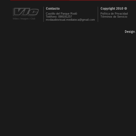
Contacto
Copyright 2010 ©
Castillo del Parque Rodó
Política de Privacidad
Teléfono: 099191257
Términos de Servicio
mvdaudiovisual.mediateca@gmail.com
Design 