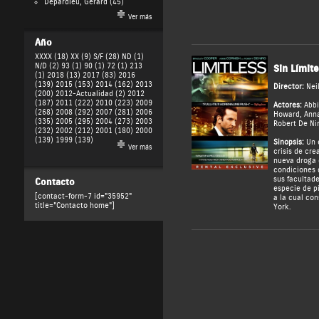
Depardieu, Gérard
(45)
Ver más
Año
XXXX (18)
XX (9)
S/F (28)
ND (1)
N/D (2)
93 (1)
90 (1)
72 (1)
213
Sin Límit
(1)
2018 (13)
2017 (83)
2016
(139)
2015 (153)
2014 (162)
2013
Director:
Nei
(200)
2012-Actualidad (2)
2012
(187)
2011 (222)
2010 (223)
2009
Actores:
Abbi
(268)
2008 (292)
2007 (281)
2006
Howard
,
Anna
(335)
2005 (295)
2004 (273)
2003
Robert De Ni
(232)
2002 (212)
2001 (180)
2000
(139)
1999 (139)
Sinopsis:
Un e
Ver más
crisis de cre
nueva droga 
condiciones 
sus facultad
Contacto
especie de pí
[contact-form-7 id="35952"
a la cual con
title="Contacto home"]
York.