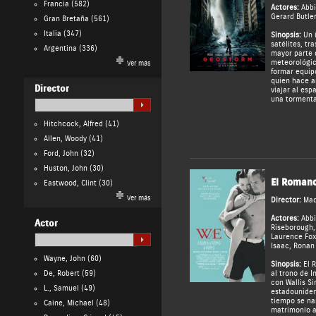
Francia
(582)
Actores:
Abbi
Gerard Butle
Gran Bretaña
(561)
Italia
(347)
Sinopsis:
Un i
satélites, tr
Argentina
(336)
mayor parte d
meteorológic
Ver más
formar equip
quien hace a
Director
viajar al esp
una tormenta 
Hitchcock, Alfred
(41)
Allen, Woody
(41)
Ford, John
(32)
Huston, John
(30)
El Romanc
Eastwood, Clint
(30)
Ver más
Director:
Ma
Actores:
Abbi
Actor
Riseborough
Laurence Fo
Isaac
,
Ronan 
Wayne, John
(60)
Sinopsis:
El R
De, Robert
(59)
al trono de I
con Wallis S
L., Samuel
(49)
estadouniden
tiempo se nar
Caine, Michael
(48)
matrimonio a