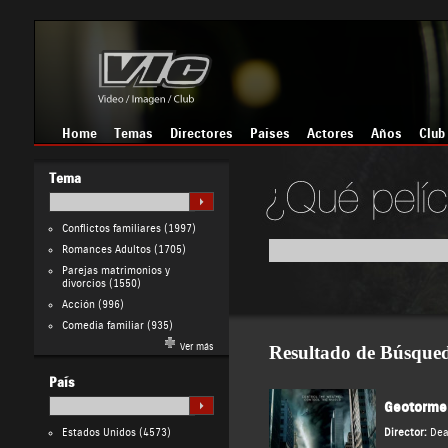
Home
Temas
Directores
Países
Actores
Años
Club
Tema
Conflictos familiares
(1997)
Romances Adultos
(1705)
Parejas matrimonios y
divorcios
(1550)
Acción
(996)
Comedia familiar
(935)
Ver más
Resultado de Búsque
País
Geotorme
Estados Unidos
(4573)
Director:
Dea