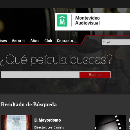
íses
Actores
Años
Club
Contacto
Resultado de Búsqueda
El Mayordomo
Director:
Lee Daniels
D