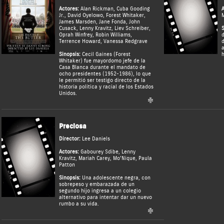
Actores:
Alan Rickman
,
Cuba Gooding
A
Jr.
,
David Oyelowo
,
Forest Whitaker
,
M
James Marsden
,
Jane Fonda
,
John
Cusack
,
Lenny Kravitz
,
Liev Schreiber
,
S
Oprah Winfrey
,
Robin Williams
,
d
Terrence Howard
,
Vanessa Redgrave
d
a
Sinopsis:
Cecil Gaines (Forest
h
Whitaker) fue mayordomo jefe de la
Casa Blanca durante el mandato de
ocho presidentes (1952-1986), lo que
le permitió ser testigo directo de la
historia política y racial de los Estados
Unidos.
Preciosa
Director:
Lee Daniels
Actores:
Gabourey Sdibe
,
Lenny
Kravitz
,
Mariah Carey
,
Mo'Nique
,
Paula
Patton
Sinopsis:
Una adolescente negra, con
sobrepeso y embarazada de un
segundo hijo ingresa a un colegio
alternativo para intentar dar un nuevo
rumbo a su vida.