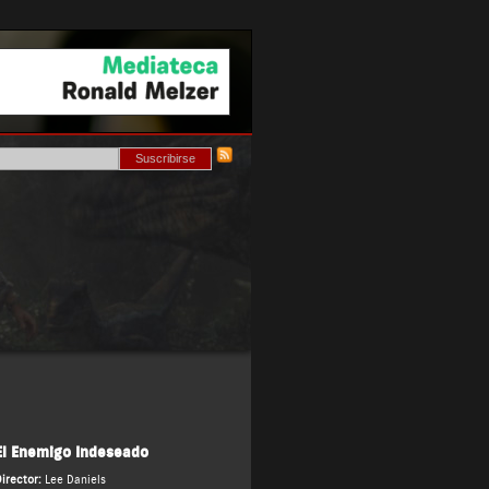
El Enemigo Indeseado
irector:
Lee Daniels