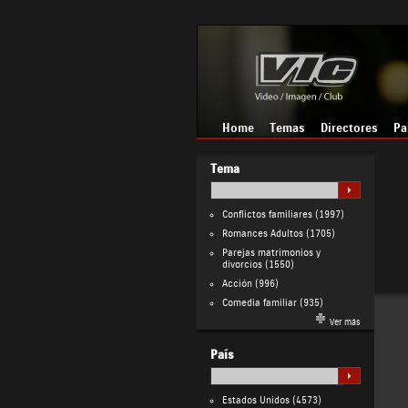
Home
Temas
Directores
Pa
Tema
Conflictos familiares
(1997)
Romances Adultos
(1705)
Parejas matrimonios y
divorcios
(1550)
Acción
(996)
Comedia familiar
(935)
Ver más
País
Estados Unidos
(4573)