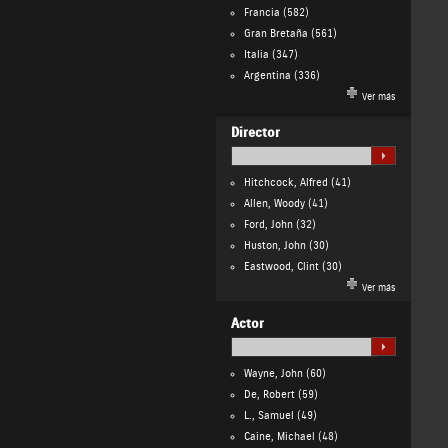
Francia
(582)
Gran Bretaña
(561)
Italia
(347)
Argentina
(336)
Ver más
Director
Hitchcock, Alfred
(41)
Allen, Woody
(41)
Ford, John
(32)
Huston, John
(30)
Eastwood, Clint
(30)
Ver más
Actor
Wayne, John
(60)
De, Robert
(59)
L., Samuel
(49)
Caine, Michael
(48)