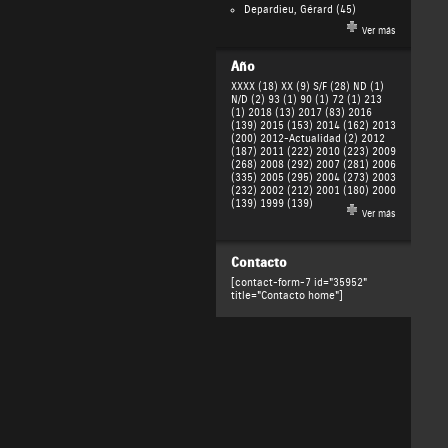
Depardieu, Gérard
(45)
Ver más
Año
XXXX (18)
XX (9)
S/F (28)
ND (1)
N/D (2)
93 (1)
90 (1)
72 (1)
213
(1)
2018 (13)
2017 (83)
2016
(139)
2015 (153)
2014 (162)
2013
(200)
2012-Actualidad (2)
2012
(187)
2011 (222)
2010 (223)
2009
(268)
2008 (292)
2007 (281)
2006
(335)
2005 (295)
2004 (273)
2003
(232)
2002 (212)
2001 (180)
2000
(139)
1999 (139)
Ver más
Contacto
[contact-form-7 id="35952"
title="Contacto home"]