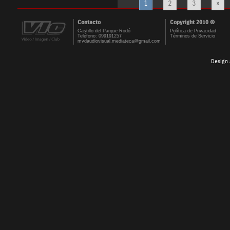
1
2
3
»
Contacto
Copyright 2010 ©
Castillo del Parque Rodó
Política de Privacidad
Teléfono: 099191257
Términos de Servicio
mvdaudiovisual.mediateca@gmail.com
Design 