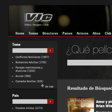
Home
Temas
Directores
Países
Actores
Años
Club
Tema
Conflictos familiares
(1997)
Romances Adultos
(1705)
Parejas matrimonios y
divorcios
(1550)
Acción
(996)
Comedia familiar
(935)
Ver más
Resultado de Búsque
País
Amor y pie
Brian Wil
Estados Unidos
(4573)