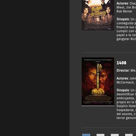
Actores:
Chaz
Wiest
,
Jim Br
Rob Reiner
Sinopsis:
Un a
conseguido p
financie sus 
cumplir con 
papel a la no
gángster Nick
1408
Director:
Mik
Actores:
Joh
McCormack
,
Sinopsis:
Un e
desmitificar
embrujados, 
propio en la 
Dolphin Hote
hospedarse, y
del asunto, 
terror genuin