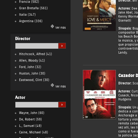
Director:
Bil
Francia
(582)
Gran Bretaña
(561)
Actores:
Dee
Jake Abel
,
Jo
Italia
(347)
Kenny Worma
Giamatti
Argentina
(336)
Ver más
Sinopsis:
Biop
compositor B
los Beach Boy
Director
la música, y
que propiciar
controvertid
Landy.
Hitchcock, Alfred
(41)
Allen, Woody
(41)
Ford, John
(32)
Huston, John
(30)
Cazador D
Eastwood, Clint
(30)
Director:
Sco
Ver más
Actores:
Curt
Cusack
,
Nico
Actor
Hudgens
Sinopsis:
Un p
dedica a cont
Wayne, John
(60)
Anchorage a 
De, Robert
(59)
tortura y vio
remota cabañ
L., Samuel
(49)
vez allí, las 
como si fuer
Caine, Michael
(48)
la policía J