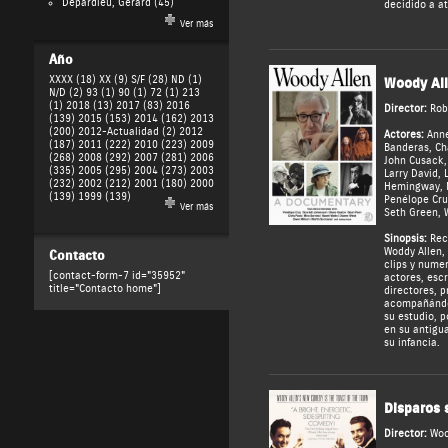
Depardieu, Gérard
(45)
decidido a at
Ver más
Año
XXXX (18)
XX (9)
S/F (28)
ND (1)
Woody All
N/D (2)
93 (1)
90 (1)
72 (1)
213
(1)
2018 (13)
2017 (83)
2016
Director:
Rob
(139)
2015 (153)
2014 (162)
2013
(200)
2012-Actualidad (2)
2012
Actores:
Anne
(187)
2011 (222)
2010 (223)
2009
Banderas
,
Ch
(268)
2008 (292)
2007 (281)
2006
John Cusack
(335)
2005 (295)
2004 (273)
2003
Larry David
,
(232)
2002 (212)
2001 (180)
2000
Hemingway
,
(139)
1999 (139)
Penélope Cru
Ver más
Seth Green
,
Sinopsis:
Reco
Woddy Allen, 
Contacto
clips y numer
[contact-form-7 id="35952"
actores, escr
title="Contacto home"]
directores, p
acompañándol
su estudio, p
en su antigua
su infancia.
Disparos 
Director:
Woo