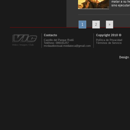
matar a su h
sino ejecuta
1
2
»
Contacto
Copyright 2010 ©
Castillo del Parque Rodó
Política de Privacidad
Teléfono: 099191257
Términos de Servicio
mvdaudiovisual.mediateca@gmail.com
Design 