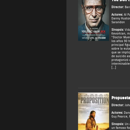
Director:
Bar
Actores:
Al P
Danny Husto
Sarandon
Sinopsis:
Vida
Kevorkian, 
“Doctor Muer
los años 90 h
principal fig
sobre la eut
que se impli
de suicido as
protagonizó 
interminables
[…]
Propuesta
Director:
Joh
Actores:
Dan
Guy Pearce
,
Sinopsis:
Un o
un famoso for