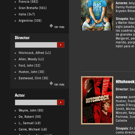
Francia
(582)
Actores:
Amy
Danny Husto
Gran Bretaña
(561)
Krysten Ritte
Italia
(347)
Sinopsis:
Narr
Argentina
(336)
y Walter Kean
siglo pasado
Ver más
los cuadros 
de grandes oj
Director
Margaret, per
marido, porqu
hábil para el
Hitchcock, Alfred
(41)
Allen, Woody
(41)
Ford, John
(32)
Huston, John
(30)
Eastwood, Clint
(30)
Hitchcock
Ver más
Director:
Sac
Actor
Actores:
Ant
Huston
,
Frank
James D'Arcy
Smith
,
Micha
Wayne, John
(60)
Wincott
,
Ral
De, Robert
(59)
Portnow
,
Sca
Collette
L., Samuel
(49)
Sinopsis:
En l
Caine, Michael
(48)
como directo