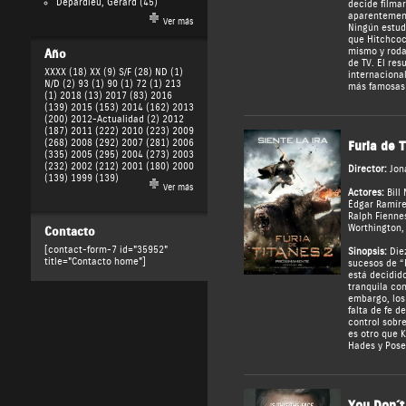
Depardieu, Gérard
(45)
decide filmar
aparentement
Ver más
Ningún estudi
que Hitchcoc
mismo y roda
Año
de TV. El re
XXXX (18)
XX (9)
S/F (28)
ND (1)
internacional
N/D (2)
93 (1)
90 (1)
72 (1)
213
más famosas 
(1)
2018 (13)
2017 (83)
2016
(139)
2015 (153)
2014 (162)
2013
(200)
2012-Actualidad (2)
2012
(187)
2011 (222)
2010 (223)
2009
(268)
2008 (292)
2007 (281)
2006
Furia de T
(335)
2005 (295)
2004 (273)
2003
(232)
2002 (212)
2001 (180)
2000
Director:
Jon
(139)
1999 (139)
Ver más
Actores:
Bill
Édgar Ramír
Ralph Fienne
Worthington
Contacto
[contact-form-7 id="35952"
Sinopsis:
Diez
title="Contacto home"]
sucesos de “F
está decidido
tranquila con
embargo, los 
falta de fe d
control sobre
es otro que K
Hades y Pose
You Don´t