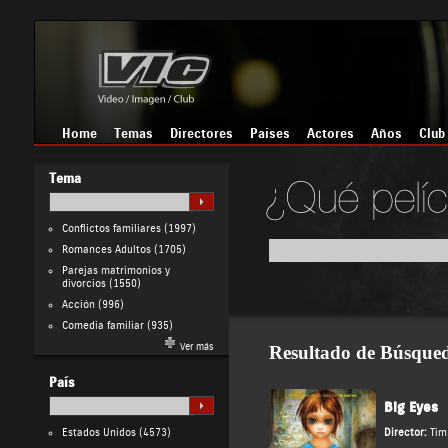
Home
Temas
Directores
Países
Actores
Años
Club
Tema
Conflictos familiares
(1997)
Romances Adultos
(1705)
Parejas matrimonios y
divorcios
(1550)
Acción
(996)
Comedia familiar
(935)
Ver más
Resultado de Búsque
País
Big Eyes
Estados Unidos
(4573)
Director:
Tim