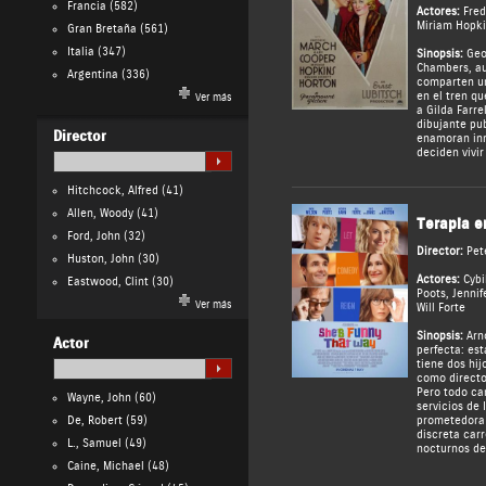
Francia
(582)
Actores:
Fred
Miriam Hopki
Gran Bretaña
(561)
Italia
(347)
Sinopsis:
Geor
Chambers, au
Argentina
(336)
comparten un
en el tren qu
Ver más
a Gilda Farre
dibujante pub
Director
enamoran inm
deciden vivir
Hitchcock, Alfred
(41)
Allen, Woody
(41)
Terapia 
Ford, John
(32)
Director:
Pet
Huston, John
(30)
Actores:
Cybi
Eastwood, Clint
(30)
Poots
,
Jennif
Ver más
Will Forte
Sinopsis:
Arno
Actor
perfecta: est
tiene dos hij
como directo
Pero todo ca
Wayne, John
(60)
servicios de 
De, Robert
(59)
prometedora 
discreta carr
L., Samuel
(49)
nocturnos de
Caine, Michael
(48)