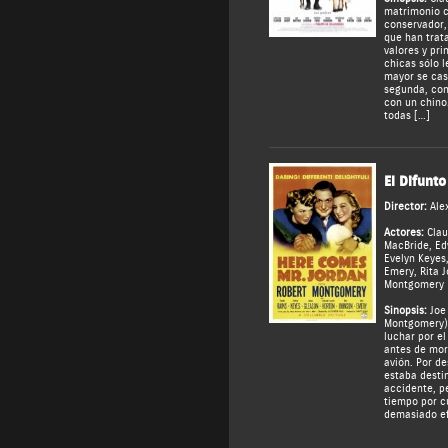
matrimonio c
conservador, 
que han trat
valores y pri
chicas sólo l
mayor se cas
segunda, con 
con un chino
todas […]
El Difunto
Director:
Ale
Actores:
Clau
MacBride
,
Ed
Evelyn Keyes
Emery
,
Rita 
Montgomery
Sinopsis:
Joe 
Montgomery) 
luchar por e
antes de mor
avión. Por de
estaba desti
accidente, pe
tiempo por c
demasiado ef