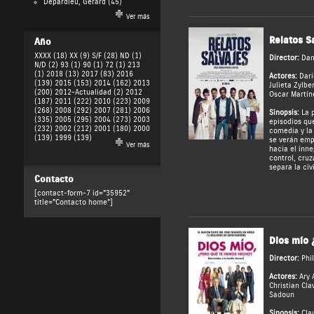
Depardieu, Gérard
(45)
Ver más
Relatos S
Año
XXXX (18)
XX (9)
S/F (28)
ND (1)
Director:
Dam
N/D (2)
93 (1)
90 (1)
72 (1)
213
(1)
2018 (13)
2017 (83)
2016
Actores:
Darí
(139)
2015 (153)
2014 (162)
2013
Julieta Zylbe
(200)
2012-Actualidad (2)
2012
Oscar Martín
(187)
2011 (222)
2010 (223)
2009
(268)
2008 (292)
2007 (281)
2006
Sinopsis:
La p
(335)
2005 (295)
2004 (273)
2003
episodios que
(232)
2002 (212)
2001 (180)
2000
comedia y la 
(139)
1999 (139)
se verán emp
Ver más
hacia el inne
control, cruz
separa la civ
Contacto
[contact-form-7 id="35952"
title="Contacto home"]
Dios mío
Director:
Phi
Actores:
Ary 
Christian Cla
Sadoun
Sinopsis:
Clau