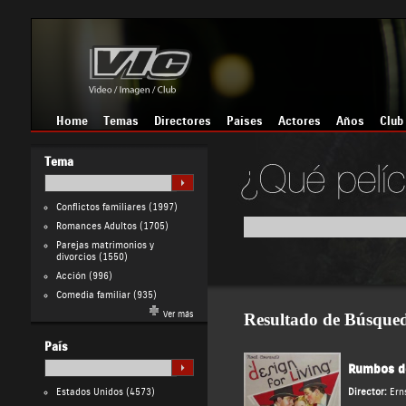
Home
Temas
Directores
Países
Actores
Años
Club
Tema
Conflictos familiares
(1997)
Romances Adultos
(1705)
Parejas matrimonios y
divorcios
(1550)
Acción
(996)
Comedia familiar
(935)
Ver más
Resultado de Búsque
País
Rumbos d
Estados Unidos
(4573)
Director:
Ern