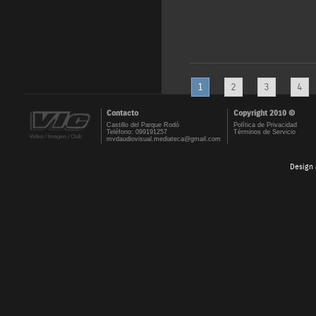
1
2
3
4
Contacto
Copyright 2010 ©
Castillo del Parque Rodó
Política de Privacidad
Teléfono: 099191257
Términos de Servicio
mvdaudiovisual.mediateca@gmail.com
Design 