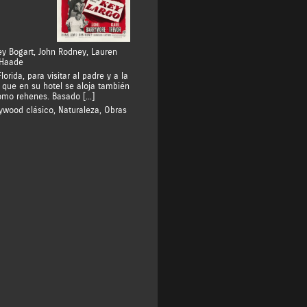
y Bogart
,
John Rodney
,
Lauren
 Haade
ida, para visitar al padre y a la
que en su hotel se aloja también
omo rehenes. Basado […]
lywood clásico
,
Naturaleza
,
Obras