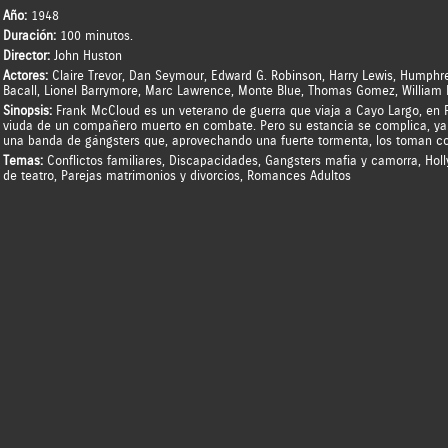
Año:
1948
Duración:
100 minutos.
Director:
John Huston
Actores:
Claire Trevor
,
Dan Seymour
,
Edward G. Robinson
,
Harry Lewis
,
Humphre
Bacall
,
Lionel Barrymore
,
Marc Lawrence
,
Monte Blue
,
Thomas Gomez
,
William
Sinopsis:
Frank McCloud es un veterano de guerra que viaja a Cayo Largo, en Flor
viuda de un compañero muerto en combate. Pero su estancia se complica, ya 
una banda de gángsters que, aprovechando una fuerte tormenta, los toman c
Temas:
Conflictos familiares
,
Discapacidades
,
Gangsters mafia y camorra
,
Hol
de teatro
,
Parejas matrimonios y divorcios
,
Romances Adultos