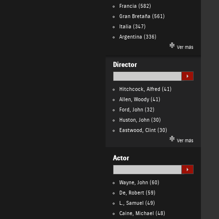
Francia
(582)
Gran Bretaña
(561)
Italia
(347)
Argentina
(336)
Ver más
Director
Hitchcock, Alfred
(41)
Allen, Woody
(41)
Ford, John
(32)
Huston, John
(30)
Eastwood, Clint
(30)
Ver más
Actor
Wayne, John
(60)
De, Robert
(59)
L., Samuel
(49)
Caine, Michael
(48)