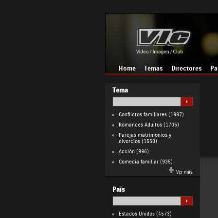
Home
Temas
Directores
Pa
Tema
Conflictos familiares
(1997)
Romances Adultos
(1705)
Parejas matrimonios y
divorcios
(1550)
Acción
(996)
Comedia familiar
(935)
Ver más
País
Estados Unidos
(4573)