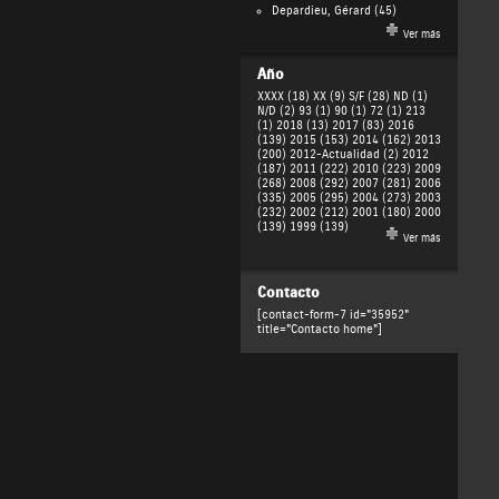
Depardieu, Gérard
(45)
Ver más
Año
XXXX (18)
XX (9)
S/F (28)
ND (1)
N/D (2)
93 (1)
90 (1)
72 (1)
213
(1)
2018 (13)
2017 (83)
2016
(139)
2015 (153)
2014 (162)
2013
(200)
2012-Actualidad (2)
2012
(187)
2011 (222)
2010 (223)
2009
(268)
2008 (292)
2007 (281)
2006
(335)
2005 (295)
2004 (273)
2003
(232)
2002 (212)
2001 (180)
2000
(139)
1999 (139)
Ver más
Contacto
[contact-form-7 id="35952"
title="Contacto home"]