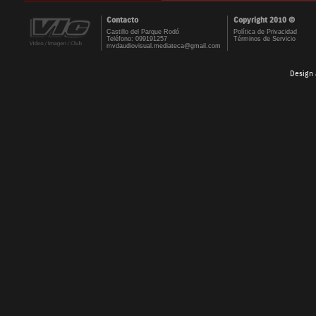
Contacto
Copyright 2010 ©
Castillo del Parque Rodó
Política de Privacidad
Teléfono: 099191257
Términos de Servicio
mvdaudiovisual.mediateca@gmail.com
Design 