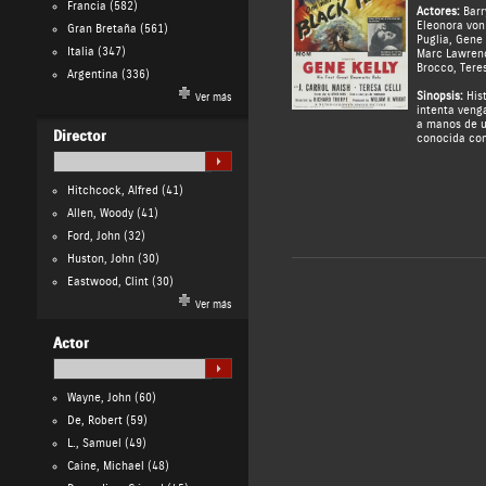
Francia
(582)
Actores:
Barr
Eleonora von
Gran Bretaña
(561)
Puglia
,
Gene 
Italia
(347)
Marc Lawren
Brocco
,
Teres
Argentina
(336)
Sinopsis:
Hist
Ver más
intenta veng
a manos de u
Director
conocida co
Hitchcock, Alfred
(41)
Allen, Woody
(41)
Ford, John
(32)
Huston, John
(30)
Eastwood, Clint
(30)
Ver más
Actor
Wayne, John
(60)
De, Robert
(59)
L., Samuel
(49)
Caine, Michael
(48)