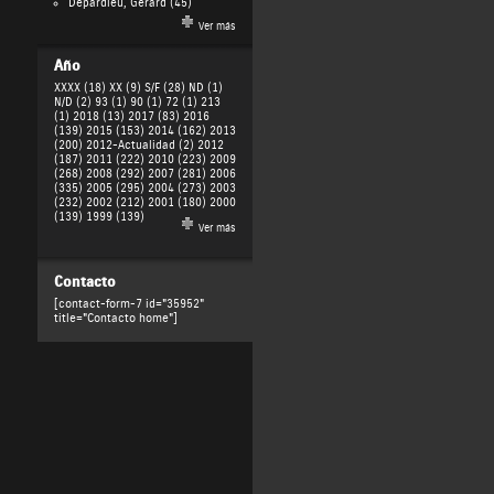
Depardieu, Gérard
(45)
Ver más
Año
XXXX (18)
XX (9)
S/F (28)
ND (1)
N/D (2)
93 (1)
90 (1)
72 (1)
213
(1)
2018 (13)
2017 (83)
2016
(139)
2015 (153)
2014 (162)
2013
(200)
2012-Actualidad (2)
2012
(187)
2011 (222)
2010 (223)
2009
(268)
2008 (292)
2007 (281)
2006
(335)
2005 (295)
2004 (273)
2003
(232)
2002 (212)
2001 (180)
2000
(139)
1999 (139)
Ver más
Contacto
[contact-form-7 id="35952"
title="Contacto home"]