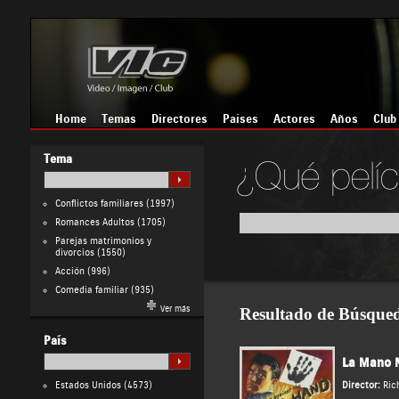
Home
Temas
Directores
Países
Actores
Años
Club
Tema
Conflictos familiares
(1997)
Romances Adultos
(1705)
Parejas matrimonios y
divorcios
(1550)
Acción
(996)
Comedia familiar
(935)
Ver más
Resultado de Búsque
País
La Mano 
Estados Unidos
(4573)
Director:
Ric