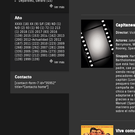
Depardieu, Gérard
(45)
Ver más
Año
XXXX (18)
XX (9)
S/F (28)
ND (1)
Capitanes
N/D (2)
93 (1)
90 (1)
72 (1)
213
(1)
2018 (13)
2017 (83)
2016
Director:
Vic
(139)
2015 (153)
2014 (162)
2013
(200)
2012-Actualidad (2)
2012
Actores:
John
(187)
2011 (222)
2010 (223)
2009
Barrymore
,
M
(268)
2008 (292)
2007 (281)
2006
Rooney
,
Spen
(335)
2005 (295)
2004 (273)
2003
(232)
2002 (212)
2001 (180)
2000
Sinopsis:
Harv
(139)
1999 (139)
Bartholomew)
Ver más
que está hac
padre, cae po
siendo recog
pescadores di
Contacto
capitán (Lion
[contact-form-7 id="35952"
pesquero tie
title="Contacto home"]
campaña de p
chico a tierr
adaptarse a l
gracias a su 
Manuel (Spen
marinero por
sobre el niño
Vive como