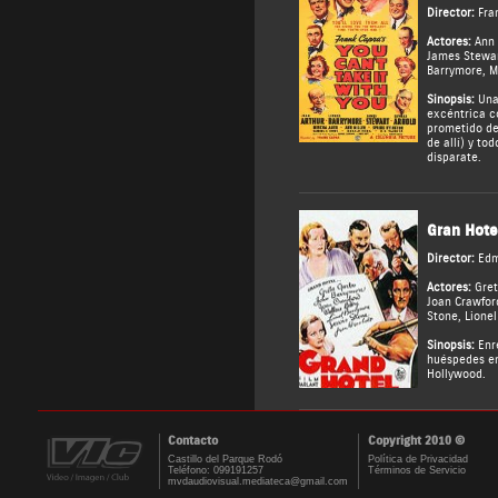
Director:
Fra
Actores:
Ann 
James Stewa
Barrymore
,
M
Sinopsis:
Una 
excéntrica co
prometido de 
de allí) y to
disparate.
Gran Hote
Director:
Edm
Actores:
Gret
Joan Crawfor
Stone
,
Lione
Sinopsis:
Enre
huéspedes en
Hollywood.
Contacto
Copyright 2010 ©
Castillo del Parque Rodó
Política de Privacidad
Teléfono: 099191257
Términos de Servicio
mvdaudiovisual.mediateca@gmail.com