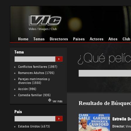
Home
Temas
Directores
Países
Actores
Años
Club
Tema
Conflictos familiares
(1997)
Romances Adultos
(1705)
Parejas matrimonios y
divorcios
(1550)
Acción
(996)
Comedia familiar
(935)
Ver más
Resultado de Búsque
País
Estrella D
Estados Unidos
(4573)
Director:
Vin