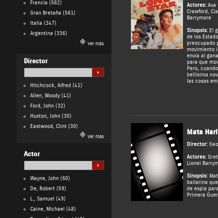
Francia
(582)
Actores:
Ava 
Crawford
,
Cla
Gran Bretaña
(561)
Barrymore
Italia
(347)
Sinopsis:
El g
Argentina
(336)
de los Estad
preocupado p
Ver más
movimiento i
envía al gan
Director
para que movi
Pero, cuando
bellísima nov
las cosas emp
Hitchcock, Alfred
(41)
Allen, Woody
(41)
Ford, John
(32)
Huston, John
(30)
Eastwood, Clint
(30)
Mata Hari
Ver más
Director:
Geo
Actor
Actores:
Gret
Lionel Barry
Sinopsis:
Mata
Wayne, John
(60)
bailarina que
De, Robert
(59)
de espía par
Primera Guer
L., Samuel
(49)
Caine, Michael
(48)