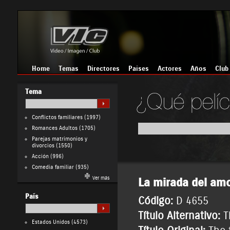
Home
Temas
Directores
Países
Actores
Años
Club
Tema
Conflictos familiares
(1997)
Romances Adultos
(1705)
Parejas matrimonios y
divorcios
(1550)
Acción
(996)
Comedia familiar
(935)
Ver más
La mirada del am
País
Código:
D 4655
Título Alternativo:
T
Estados Unidos
(4573)