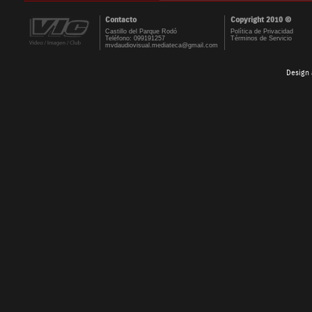
Contacto
Copyright 2010 ©
Castillo del Parque Rodó
Política de Privacidad
Teléfono: 099191257
Términos de Servicio
mvdaudiovisual.mediateca@gmail.com
Design 