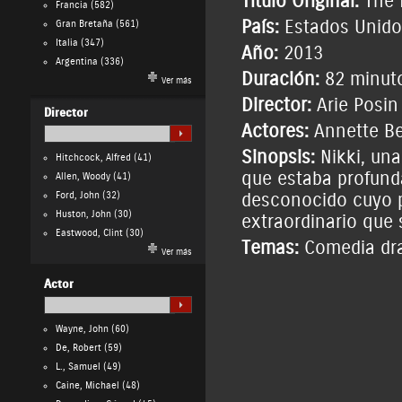
Título Original:
The 
Francia
(582)
País:
Estados Unido
Gran Bretaña
(561)
Italia
(347)
Año:
2013
Argentina
(336)
Duración:
82 minut
Ver más
Director:
Arie Posin
Director
Actores:
Annette B
Sinopsis:
Nikki, un
Hitchcock, Alfred
(41)
que estaba profund
Allen, Woody
(41)
Ford, John
(32)
desconocido cuyo p
Huston, John
(30)
extraordinario que 
Eastwood, Clint
(30)
Temas:
Comedia dr
Ver más
Actor
Wayne, John
(60)
De, Robert
(59)
L., Samuel
(49)
Caine, Michael
(48)