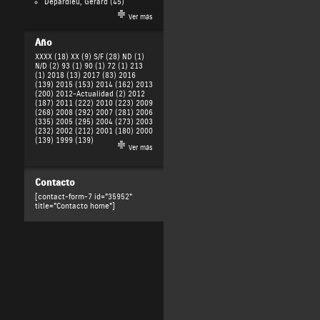
Depardieu, Gérard
(45)
Ver más
Año
XXXX (18)
XX (9)
S/F (28)
ND (1)
N/D (2)
93 (1)
90 (1)
72 (1)
213
(1)
2018 (13)
2017 (83)
2016
(139)
2015 (153)
2014 (162)
2013
(200)
2012-Actualidad (2)
2012
(187)
2011 (222)
2010 (223)
2009
(268)
2008 (292)
2007 (281)
2006
(335)
2005 (295)
2004 (273)
2003
(232)
2002 (212)
2001 (180)
2000
(139)
1999 (139)
Ver más
Contacto
[contact-form-7 id="35952"
title="Contacto home"]