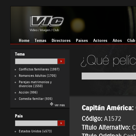
Home
Temas
Directores
Países
Actores
Años
Club
Tema
Conflictos familiares
(1997)
Romances Adultos
(1705)
Parejas matrimonios y
divorcios
(1550)
Acción
(996)
Comedia familiar
(935)
Ver más
Capitán América: 
País
Código:
A1572
Título Alternativo:
C
Estados Unidos
(4573)