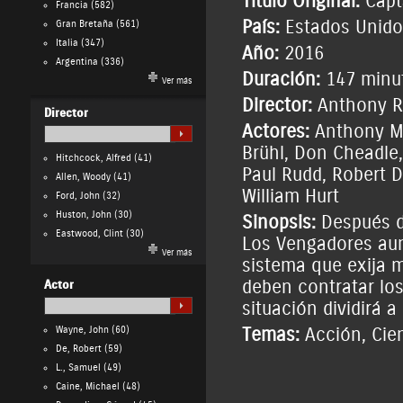
Título Original:
Capt
Francia
(582)
País:
Estados Unido
Gran Bretaña
(561)
Italia
(347)
Año:
2016
Argentina
(336)
Duración:
147 minu
Ver más
Director:
Anthony 
Director
Actores:
Anthony M
Brühl
,
Don Cheadle
Hitchcock, Alfred
(41)
Paul Rudd
,
Robert D
Allen, Woody
(41)
William Hurt
Ford, John
(32)
Huston, John
(30)
Sinopsis:
Después de
Eastwood, Clint
(30)
Los Vengadores aum
Ver más
sistema que exija 
deben contratar los
Actor
situación dividirá 
Wayne, John
(60)
Temas:
Acción
,
Cie
De, Robert
(59)
L., Samuel
(49)
Caine, Michael
(48)