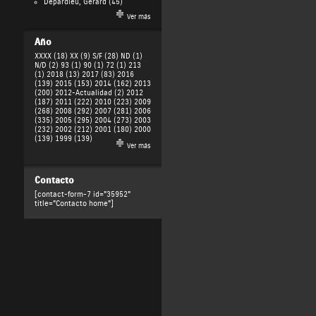
Depardieu, Gérard
(45)
Ver más
Año
XXXX (18)
XX (9)
S/F (28)
ND (1)
N/D (2)
93 (1)
90 (1)
72 (1)
213
(1)
2018 (13)
2017 (83)
2016
(139)
2015 (153)
2014 (162)
2013
(200)
2012-Actualidad (2)
2012
(187)
2011 (222)
2010 (223)
2009
(268)
2008 (292)
2007 (281)
2006
(335)
2005 (295)
2004 (273)
2003
(232)
2002 (212)
2001 (180)
2000
(139)
1999 (139)
Ver más
Contacto
[contact-form-7 id="35952"
title="Contacto home"]