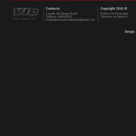
Contacto
Copyright 2010 ©
Castillo del Parque Rodó
Política de Privacidad
Teléfono: 099191257
Términos de Servicio
mvdaudiovisual.mediateca@gmail.com
Design 