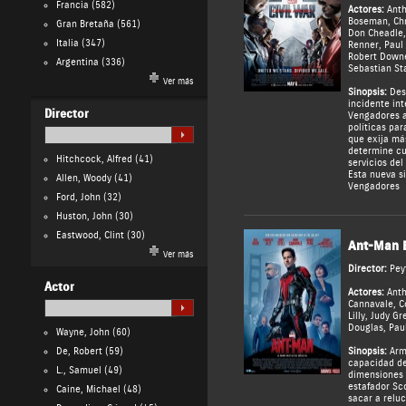
Francia
(582)
Actores:
Ant
Boseman
,
Ch
Gran Bretaña
(561)
Don Cheadle
Italia
(347)
Renner
,
Paul
Robert Downe
Argentina
(336)
Sebastian St
Ver más
Sinopsis:
Des
incidente int
Director
Vengadores a
políticas par
que exija má
determine cu
Hitchcock, Alfred
(41)
servicios del
Esta nueva si
Allen, Woody
(41)
Vengadores
Ford, John
(32)
Huston, John
(30)
Eastwood, Clint
(30)
Ant-Man 
Ver más
Director:
Pey
Actor
Actores:
Ant
Cannavale
,
C
Lilly
,
Judy Gr
Douglas
,
Pau
Wayne, John
(60)
De, Robert
(59)
Sinopsis:
Arm
capacidad de
L., Samuel
(49)
dimensiones 
estafador Sc
Caine, Michael
(48)
sacar a reluc