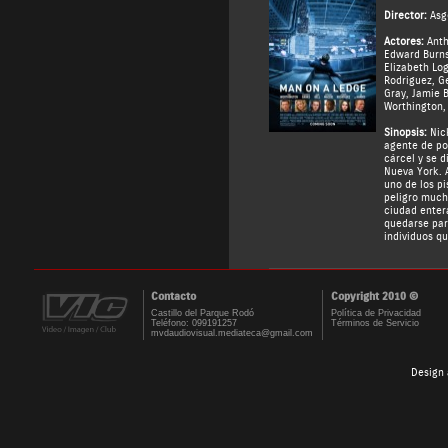
Director:
Asg
Actores:
Ant
Edward Burn
Elizabeth Lo
Rodriguez
,
Ge
Gray
,
Jamie B
Worthington
Sinopsis:
Nick
agente de pol
cárcel y se d
Nueva York. A
uno de los pi
peligro much
ciudad enter
quedarse para
individuos q
Contacto
Copyright 2010 ©
Castillo del Parque Rodó
Política de Privacidad
Teléfono: 099191257
Términos de Servicio
mvdaudiovisual.mediateca@gmail.com
Design 