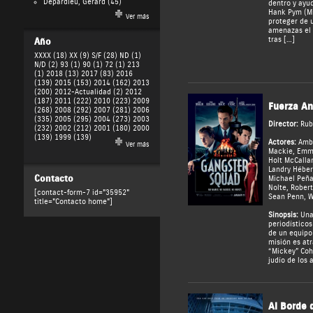
Depardieu, Gérard
(45)
dentro y ayud
Hank Pym (Mi
Ver más
proteger de 
amenazas el 
tras […]
Año
XXXX (18)
XX (9)
S/F (28)
ND (1)
N/D (2)
93 (1)
90 (1)
72 (1)
213
(1)
2018 (13)
2017 (83)
2016
(139)
2015 (153)
2014 (162)
2013
(200)
2012-Actualidad (2)
2012
(187)
2011 (222)
2010 (223)
2009
Fuerza An
(268)
2008 (292)
2007 (281)
2006
(335)
2005 (295)
2004 (273)
2003
Director:
Rub
(232)
2002 (212)
2001 (180)
2000
(139)
1999 (139)
Actores:
Amby
Ver más
Mackie
,
Emm
Holt McCalla
Landry Héber
Contacto
Michael Peñ
Nolte
,
Robert
[contact-form-7 id="35952"
Sean Penn
,
W
title="Contacto home"]
Sinopsis:
Una 
periodísticos
de un equipo
misión es atr
“Mickey” Coh
judío de los 
Al Borde 