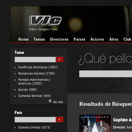
Home
Temas
Directores
Países
Actores
Años
Club
Tema
Conflictos familiares
(1997)
Romances Adultos
(1705)
Parejas matrimonios y
divorcios
(1550)
Acción
(996)
Comedia familiar
(935)
Ver más
Resultado de Búsque
País
Capitán A
Estados Unidos
(4573)
Director:
Ant