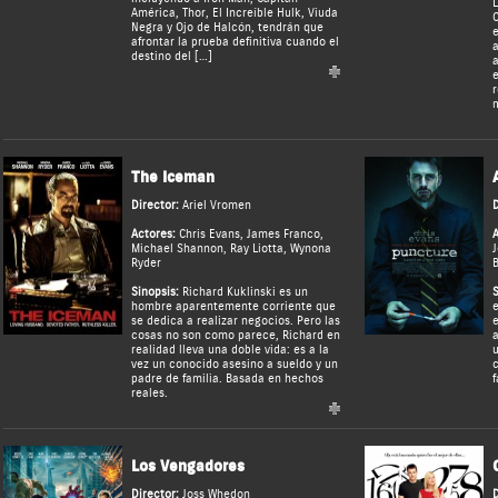
L
América, Thor, El Increíble Hulk, Viuda
C
Negra y Ojo de Halcón, tendrán que
e
afrontar la prueba definitiva cuando el
a
destino del […]
a
e
r
The Iceman
Director:
Ariel Vromen
D
Actores:
Chris Evans
,
James Franco
,
A
Michael Shannon
,
Ray Liotta
,
Wynona
J
Ryder
B
Sinopsis:
Richard Kuklinski es un
S
hombre aparentemente corriente que
e
se dedica a realizar negocios. Pero las
e
cosas no son como parece, Richard en
a
realidad lleva una doble vida: es a la
u
vez un conocido asesino a sueldo y un
c
padre de familia. Basada en hechos
f
reales.
Los Vengadores
Director:
Joss Whedon
D