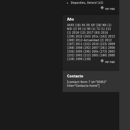
Depardieu, Gérard
(45)
Ver más
Año
XXXX (18)
XX (9)
S/F (28)
ND (1)
N/D (2)
93 (1)
90 (1)
72 (1)
213
(1)
2018 (13)
2017 (83)
2016
(139)
2015 (153)
2014 (162)
2013
(200)
2012-Actualidad (2)
2012
(187)
2011 (222)
2010 (223)
2009
(268)
2008 (292)
2007 (281)
2006
(335)
2005 (295)
2004 (273)
2003
(232)
2002 (212)
2001 (180)
2000
(139)
1999 (139)
Ver más
Contacto
[contact-form-7 id="35952"
title="Contacto home"]