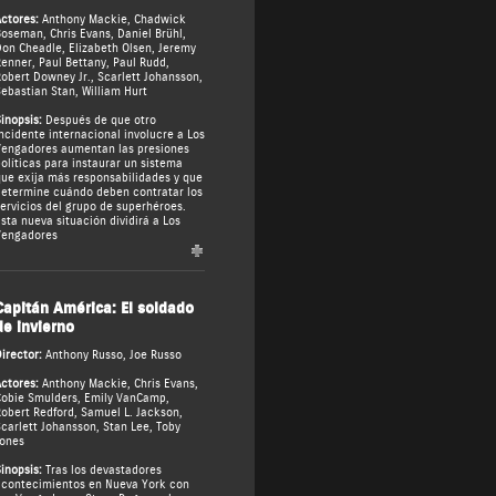
ctores:
Anthony Mackie
,
Chadwick
Boseman
,
Chris Evans
,
Daniel Brühl
,
Don Cheadle
,
Elizabeth Olsen
,
Jeremy
Renner
,
Paul Bettany
,
Paul Rudd
,
obert Downey Jr.
,
Scarlett Johansson
,
ebastian Stan
,
William Hurt
inopsis:
Después de que otro
ncidente internacional involucre a Los
engadores aumentan las presiones
olíticas para instaurar un sistema
ue exija más responsabilidades y que
etermine cuándo deben contratar los
ervicios del grupo de superhéroes.
sta nueva situación dividirá a Los
Vengadores
Capitán América: El soldado
de invierno
irector:
Anthony Russo
,
Joe Russo
ctores:
Anthony Mackie
,
Chris Evans
,
obie Smulders
,
Emily VanCamp
,
obert Redford
,
Samuel L. Jackson
,
carlett Johansson
,
Stan Lee
,
Toby
ones
inopsis:
Tras los devastadores
contecimientos en Nueva York con