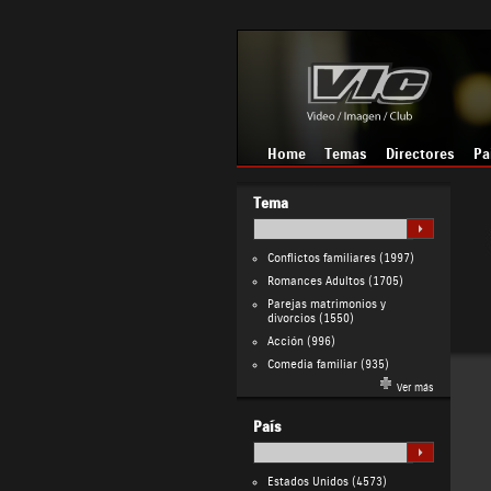
Home
Temas
Directores
Pa
Tema
Conflictos familiares
(1997)
Romances Adultos
(1705)
Parejas matrimonios y
divorcios
(1550)
Acción
(996)
Comedia familiar
(935)
Ver más
País
Estados Unidos
(4573)