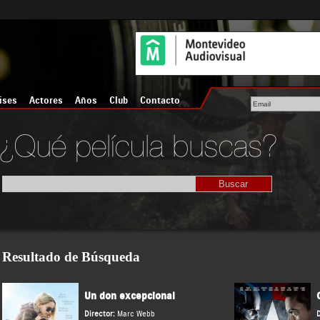
íses
Actores
Años
Club
Contacto
Resultado de Búsqueda
Un don excepcional
Director:
Marc Webb
D