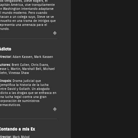
os Vengadores, Steve Rogers, el
apitán América, vive tranquilamente
n Washington intentando adaptarse
l mundo moderno. Pero cuando
tacan a un colega suyo, Steve se ve
nvuelto en una trama de intrigas que
epresenta una amenaza para el
mundo.
Adicto
irector:
Adam Kassen
,
Mark Kassen
ctores:
Brett Cullen
,
Chris Evans
,
esse L. Martin
,
Marshall Bell
,
Michael
iehn
,
Vinessa Shaw
inopsis:
Drama judicial que
jemplifica la historia de la lucha
ntre David y Goliath. Un abogado
dicto a las drogas que se enfrasca en
na lucha legal contra una gran
orporación de suministros
armacéuticos.
Contando a mis Ex
irector:
Mark Mylod