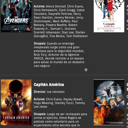
Actores:
Alexis Denisof
,
Chris Evans
,
A
Chris Hemsworth
,
Clark Gregg
,
Cobie
M
Smulders
,
Gwyneth Paltrow
,
Harry
Q
Dean Stanton
,
Jeremy Renner
,
Jerzy
Skolimowski
,
Mark Ruffalo
,
Paul
S
Bettany
,
Powers Boothe
,
Robert
r
Downey Jr.
,
Samuel L. Jackson
,
a
Scarlett Johansson
,
Stan Lee
,
Stellan
Skarsgård
,
Tina Benko
,
Tom Hiddleston
Sinopsis:
Cuando un enemigo
inesperado surge como una gran
amenaza para la seguridad mundial,
Nick Fury, director de la Agencia
SHIELD, decide reclutar a un equipo
para salvar al mundo de un desastre
casi seguro.
Capitán América
Director:
Joe Johnston
D
Actores:
Chris Evans
,
Hayley Atwell
,
Hugo Weaving
,
Stanley Tucci
,
Tommy
A
Lee Jones
J
Sinopsis:
Luego de ser rechazado para
S
unirse al ejército, Steve Rogers se
d
postula como voluntario para un
s
experimento ultra secreto que lo
s