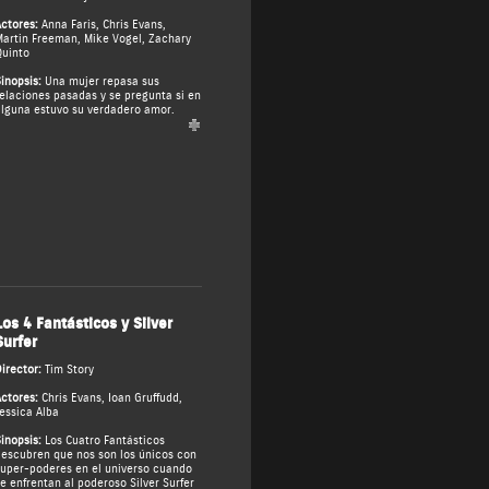
ctores:
Anna Faris
,
Chris Evans
,
artin Freeman
,
Mike Vogel
,
Zachary
uinto
inopsis:
Una mujer repasa sus
elaciones pasadas y se pregunta si en
lguna estuvo su verdadero amor.
Los 4 Fantásticos y Silver
Surfer
irector:
Tim Story
ctores:
Chris Evans
,
Ioan Gruffudd
,
essica Alba
inopsis:
Los Cuatro Fantásticos
escubren que nos son los únicos con
uper-poderes en el universo cuando
e enfrentan al poderoso Silver Surfer