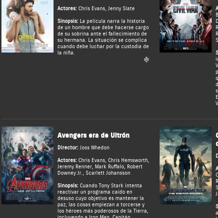
Actores:
Chris Evans
,
Jenny Slate
A
Sinopsis:
La película narra la historia
de un hombre que debe hacerse cargo
de su sobrina ante el fallecimiento de
R
su hermana. La situación se complica
S
cuando debe luchar por la custodia de
la niña.
S
i
V
p
q
d
s
E
Avengers era de Ultrón
Director:
Joss Whedon
D
Actores:
Chris Evans
,
Chris Hemsworth
,
Jeremy Renner
,
Mark Ruffalo
,
Robert
A
Downey Jr.
,
Scarlett Johansson
C
R
Sinopsis:
Cuando Tony Stark intenta
S
reactivar un programa caído en
J
desuso cuyo objetivo es mantener la
paz, las cosas empiezan a torcerse y
S
los héroes más poderosos de la Tierra,
a
incluyendo a Iron Man, Capitán