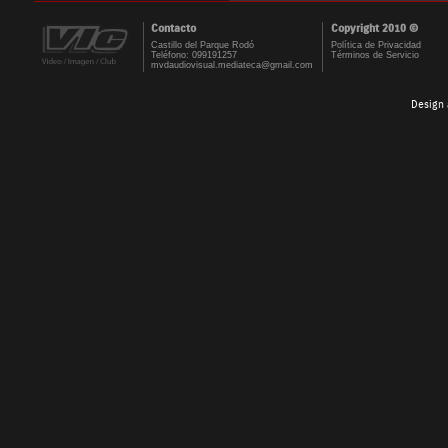
Contacto
Copyright 2010 ©
Castillo del Parque Rodó
Política de Privacidad
Teléfono: 099191257
Términos de Servicio
mvdaudiovisual.mediateca@gmail.com
Design 