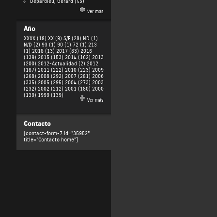
Depardieu, Gérard
(45)
Ver más
Año
XXXX (18)
XX (9)
S/F (28)
ND (1)
N/D (2)
93 (1)
90 (1)
72 (1)
213
(1)
2018 (13)
2017 (83)
2016
(139)
2015 (153)
2014 (162)
2013
(200)
2012-Actualidad (2)
2012
(187)
2011 (222)
2010 (223)
2009
(268)
2008 (292)
2007 (281)
2006
(335)
2005 (295)
2004 (273)
2003
(232)
2002 (212)
2001 (180)
2000
(139)
1999 (139)
Ver más
Contacto
[contact-form-7 id="35952"
title="Contacto home"]