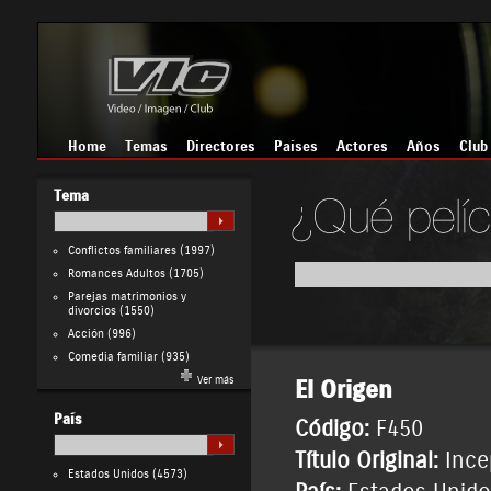
Home
Temas
Directores
Países
Actores
Años
Club
Tema
Conflictos familiares
(1997)
Romances Adultos
(1705)
Parejas matrimonios y
divorcios
(1550)
Acción
(996)
Comedia familiar
(935)
Ver más
El Origen
País
Código:
F450
Título Original:
Ince
Estados Unidos
(4573)