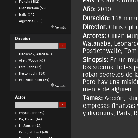
País:
Estados Unido
Francia
(582)
Año:
2010
Gran Bretaña
(561)
Italia
(347)
Duración:
148 minu
Argentina
(336)
Director:
Christoph
Ver más
Actores:
Cillian Mu
Director
Watanabe
,
Leonard
Postlethwaite
,
Tom 
Hitchcock, Alfred
(41)
Sinopsis:
En un mund
Allen, Woody
(41)
los sueños de las p
Ford, John
(32)
robar secretos de 
Huston, John
(30)
Eastwood, Clint
(30)
Pero hay una misión
Ver más
mente de alguien… E
Temas:
Acción
,
Blu
Actor
empresas finanzas 
y divorcios
,
París
,
R
Wayne, John
(60)
De, Robert
(59)
L., Samuel
(49)
Caine, Michael
(48)