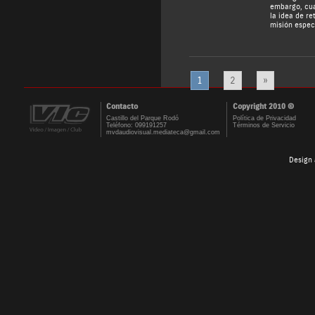
embargo, cua
la idea de re
misión especi
1
2
»
Contacto
Copyright 2010 ©
Castillo del Parque Rodó
Política de Privacidad
Teléfono: 099191257
Términos de Servicio
mvdaudiovisual.mediateca@gmail.com
Design 