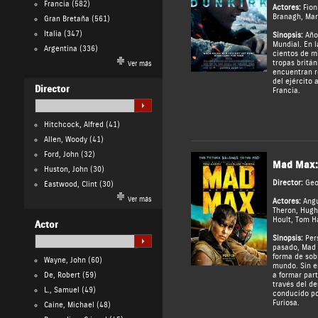
Francia
(582)
Actores:
Fion
Branagh
,
Mar
Gran Bretaña
(561)
Italia
(347)
Sinopsis:
Año 
Mundial. En 
Argentina
(336)
cientos de mi
tropas britán
Ver más
encuentran r
del ejército 
Director
Francia.
Hitchcock, Alfred
(41)
Allen, Woody
(41)
Ford, John
(32)
Mad Max: 
Huston, John
(30)
Director:
Geo
Eastwood, Clint
(30)
Ver más
Actores:
Ang
Theron
,
Hugh
Hoult
,
Tom H
Actor
Sinopsis:
Pers
pasado, Mad 
forma de sobr
Wayne, John
(60)
mundo. Sin e
De, Robert
(59)
a formar par
través del de
L., Samuel
(49)
conducido po
Furiosa.
Caine, Michael
(48)