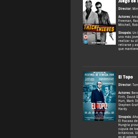
Juego de 
Director:
Mim
Actores:
Anto
Freeman
,
Rad
Mitchell
,
Rob
Sinopsis:
Un l
uno más jove
realizar su ú
retirarse y a
que mantiene
El Topo
Director:
Tom
Actores:
Ben
Firth
,
David 
Hurt
,
Mark S
Stephen Gra
Hardy
Sinopsis:
Años
El fracaso de
Hungría prov
cúpula de los
británicos. U
es el agente