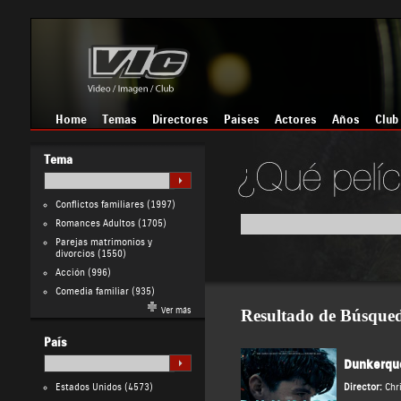
Home
Temas
Directores
Países
Actores
Años
Club
Tema
Conflictos familiares
(1997)
Romances Adultos
(1705)
Parejas matrimonios y
divorcios
(1550)
Acción
(996)
Comedia familiar
(935)
Ver más
Resultado de Búsque
País
Dunkerqu
Estados Unidos
(4573)
Director:
Chr