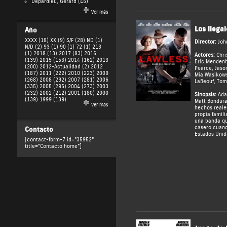
Depardieu, Gérard
(45)
Ver más
Los ilegal
Año
XXXX (18)
XX (9)
S/F (28)
ND (1)
Director:
Joh
N/D (2)
93 (1)
90 (1)
72 (1)
213
(1)
2018 (13)
2017 (83)
2016
Actores:
Chri
(139)
2015 (153)
2014 (162)
2013
Eric Mendenh
(200)
2012-Actualidad (2)
2012
Pearce
,
Jaso
(187)
2011 (222)
2010 (223)
2009
Mia Wasikow
(268)
2008 (292)
2007 (281)
2006
LaBeouf
,
Tom
(335)
2005 (295)
2004 (273)
2003
(232)
2002 (212)
2001 (180)
2000
Sinopsis:
Adap
(139)
1999 (139)
Matt Bondura
Ver más
hechos reale
propia famili
una banda qu
casero cuand
Contacto
Estados Unid
[contact-form-7 id="35952"
title="Contacto home"]