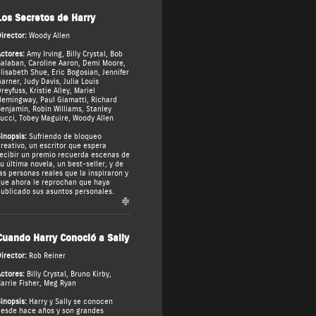
Los Secretos de Harry
irector:
Woody Allen
ctores:
Amy Irving
,
Billy Crystal
,
Bob
Balaban
,
Caroline Aaron
,
Demi Moore
,
lisabeth Shue
,
Eric Bogosian
,
Jennifer
arner
,
Judy Davis
,
Julia Louis
reyfuss
,
Kristie Alley
,
Mariel
Hemingway
,
Paul Giamatti
,
Richard
Benjamin
,
Robin Williams
,
Stanley
ucci
,
Tobey Maguire
,
Woody Allen
inopsis:
Sufriendo de bloqueo
reativo, un escritor que espera
ecibir un premio recuerda escenas de
u última novela, un best-seller, y de
as personas reales que la inspiraron y
ue ahora le reprochan que haya
ublicado sus asuntos personales.
Cuando Harry Conoció a Sally
irector:
Rob Reiner
ctores:
Billy Crystal
,
Bruno Kirby
,
arrie Fisher
,
Meg Ryan
inopsis:
Harry y Sally se conocen
esde hace años y son grandes