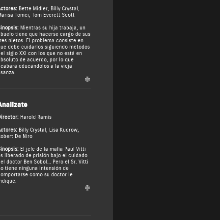
ctores:
Bette Midler
,
Billy Crystal
,
arisa Tomei
,
Tom Everett Scott
inopsis:
Mientras su hija trabaja, un
buelo tiene que hacerse cargo de sus
res nietos. El problema consiste en
ue debe cuidarlos siguiendo métodos
el siglo XXI con los que no está en
bsoluto de acuerdo, por lo que
cabará educándolos a la vieja
sanza.
Analizate
irector:
Harold Ramis
ctores:
Billy Crystal
,
Lisa Kudrow
,
obert De Niro
inopsis:
El jefe de la mafia Paul Vitti
s liberado de prisión bajo el cuidado
el doctor Ben Sobol… Pero el Sr. Vitti
o tiene ninguna intensión de
omportarse como su doctor le
ndique.