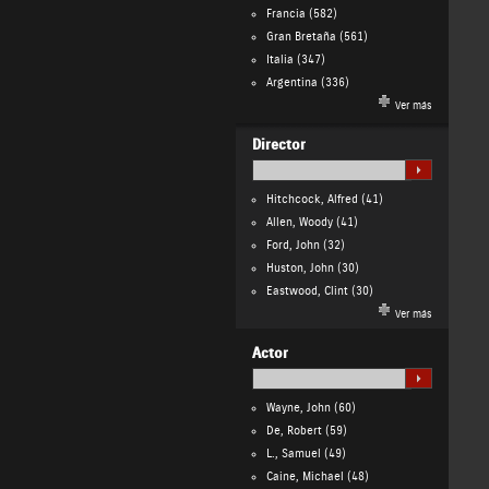
Francia
(582)
Gran Bretaña
(561)
Italia
(347)
Argentina
(336)
Ver más
Director
Hitchcock, Alfred
(41)
Allen, Woody
(41)
Ford, John
(32)
Huston, John
(30)
Eastwood, Clint
(30)
Ver más
Actor
Wayne, John
(60)
De, Robert
(59)
L., Samuel
(49)
Caine, Michael
(48)