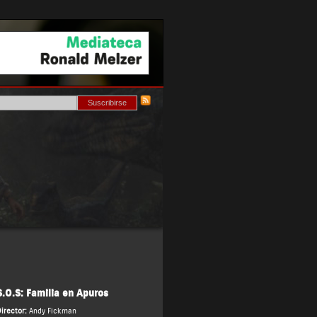
S.O.S: Familia en Apuros
irector:
Andy Fickman