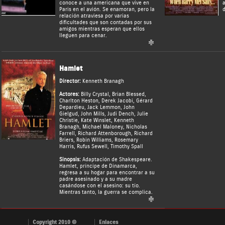
conoce a una americana que vive en
a
Paris en el avión. Se enamoran, pero la
d
relación atraviesa por varias
dificultades que son contadas por sus
amigos mientras esperan que ellos
lleguen para cenar.
Hamlet
Director:
Kenneth Branagh
Actores:
Billy Crystal
,
Brian Blessed
,
Charlton Heston
,
Derek Jacobi
,
Gérard
Depardieu
,
Jack Lemmon
,
John
Gielgud
,
John Mills
,
Judi Dench
,
Julie
Christie
,
Kate Winslet
,
Kenneth
Branagh
,
Michael Maloney
,
Nicholas
Farrell
,
Richard Attenborough
,
Richard
Briers
,
Robin Williams
,
Rosemary
Harris
,
Rufus Sewell
,
Timothy Spall
Sinopsis:
Adaptación de Shakespeare.
Hamlet, príncipe de Dinamarca,
regresa a su hogar para encontrar a su
padre asesinado y a su madre
casándose con el asesino: su tío.
Mientras tanto, la guerra se complica.
Copyright 2010 ©
Enlaces