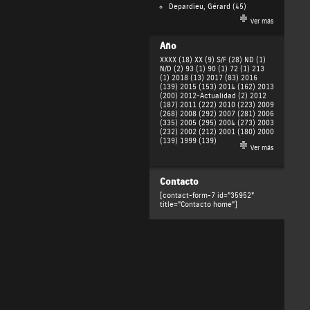
Depardieu, Gérard
(45)
Ver más
Año
XXXX (18)
XX (9)
S/F (28)
ND (1)
N/D (2)
93 (1)
90 (1)
72 (1)
213
(1)
2018 (13)
2017 (83)
2016
(139)
2015 (153)
2014 (162)
2013
(200)
2012-Actualidad (2)
2012
(187)
2011 (222)
2010 (223)
2009
(268)
2008 (292)
2007 (281)
2006
(335)
2005 (295)
2004 (273)
2003
(232)
2002 (212)
2001 (180)
2000
(139)
1999 (139)
Ver más
Contacto
[contact-form-7 id="35952"
title="Contacto home"]