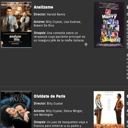
Analizame
Director:
Harold Ramis
D
Actores:
Billy Crystal
,
Lisa Kudrow
,
A
Robert De Niro
E
Sinopsis:
Una comedia sobre un
G
terapeuta cuyo paciente principal es
D
un inseguro jefe de la mafia italiana.
T
S
c
r
s
l
q
p
Olvidate de París
Director:
Billy Crystal
D
Actores:
Billy Crystal
,
Debra Winger
,
A
Joe Mantegna
C
Sinopsis:
Un juez de basquetbol viaja a
S
Francia para enterrar a su padre y
d