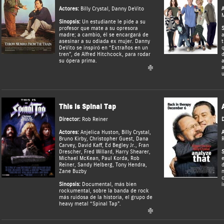
Actores:
Billy Crystal
,
Danny DeVito
A
M
Sinopsis:
Un estudiante le pide a su
profesor que mate a su opresora
S
madre; a cambio, él se encargará de
a
asesinar a su odiada ex mujer. Danny
t
DeVito se inspiró en “Extraños en un
q
tren”, de Alfred Hitchcock, para rodar
d
su ópera prima.
a
a
u
This is Spinal Tap
Director:
Rob Reiner
D
Actores:
Anjelica Huston
,
Billy Crystal
,
A
Bruno Kirby
,
Christopher Guest
,
Dana
R
Carvey
,
David Kaff
,
Ed Begley Jr.
,
Fran
Drescher
,
Fred Willard
,
Harry Shearer
,
S
Michael McKean
,
Paul Korda
,
Rob
e
Reiner
,
Sandy Helberg
,
Tony Hendra
,
d
Zane Buzby
n
c
Sinopsis:
Documental, más bien
i
rockumental, sobre la banda de rock
más ruidosa de la historia, el grupo de
heavy metal “Spinal Tap”.