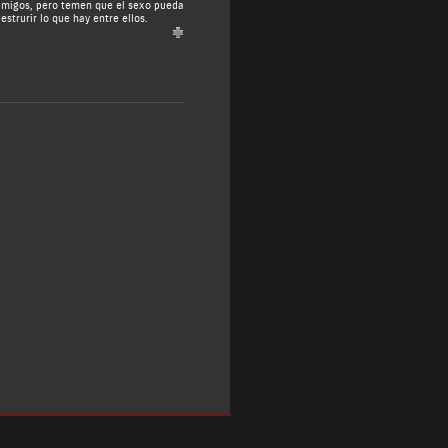
migos, pero temen que el sexo pueda
estrurir lo que hay entre ellos.