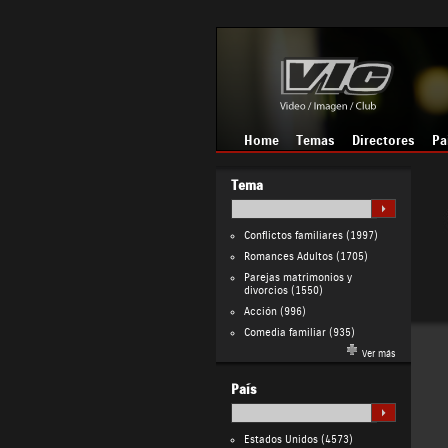
Home
Temas
Directores
Pa
Tema
Conflictos familiares
(1997)
Romances Adultos
(1705)
Parejas matrimonios y
divorcios
(1550)
Acción
(996)
Comedia familiar
(935)
Ver más
País
Estados Unidos
(4573)