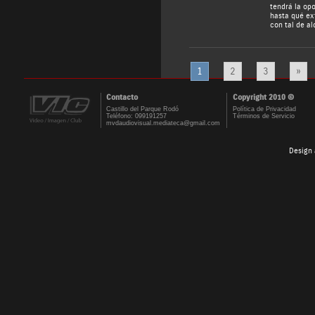
tendrá la op
hasta qué ex
con tal de al
1
2
3
»
Contacto
Copyright 2010 ©
Castillo del Parque Rodó
Política de Privacidad
Teléfono: 099191257
Términos de Servicio
mvdaudiovisual.mediateca@gmail.com
Design 