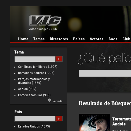
Home
Temas
Directores
Países
Actores
Años
Club
Tema
Conflictos familiares
(1997)
Romances Adultos
(1705)
Parejas matrimonios y
divorcios
(1550)
Acción
(996)
Comedia familiar
(935)
Ver más
Resultado de Búsque
País
Terremoto,
Andrés
Estados Unidos
(4573)