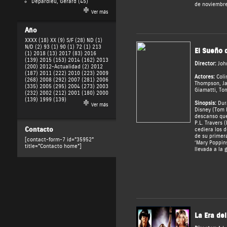
Depardieu, Gérard
(45)
de noviembre
Ver más
Año
XXXX (18)
XX (9)
S/F (28)
ND (1)
N/D (2)
93 (1)
90 (1)
72 (1)
213
El Sueño 
(1)
2018 (13)
2017 (83)
2016
(139)
2015 (153)
2014 (162)
2013
Director:
Joh
(200)
2012-Actualidad (2)
2012
(187)
2011 (222)
2010 (223)
2009
Actores:
Coli
(268)
2008 (292)
2007 (281)
2006
Thompson
,
J
(335)
2005 (295)
2004 (273)
2003
Giamatti
,
To
(232)
2002 (212)
2001 (180)
2000
(139)
1999 (139)
Sinopsis:
Dura
Ver más
Disney (Tom 
descanso que
P.L. Travers
Contacto
cediera los 
de su primer
[contact-form-7 id="35952"
‘Mary Poppins
title="Contacto home"]
llevada a la 
La Era de