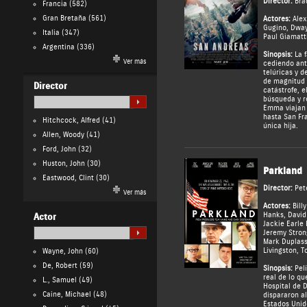
Director:
Bra
Francia
(582)
Gran Bretaña
(561)
Actores:
Alex
Gugino
,
Dway
Italia
(347)
Paul Giamatt
Argentina
(336)
Sinopsis:
La f
Ver más
cediendo ant
telúricas y 
de magnitud 9
Director
catástrofe, e
búsqueda y r
Emma viajan 
hasta San Fra
Hitchcock, Alfred
(41)
única hija.
Allen, Woody
(41)
Ford, John
(32)
Huston, John
(30)
Parkland
Eastwood, Clint
(30)
Director:
Pet
Ver más
Actores:
Bill
Hanks
,
David
Actor
Jackie Earle 
Jeremy Stron
Mark Duplas
Livingston
,
T
Wayne, John
(60)
De, Robert
(59)
Sinopsis:
Pelí
real de lo qu
L., Samuel
(49)
Hospital de D
Caine, Michael
(48)
dispararon al
Estados Unid