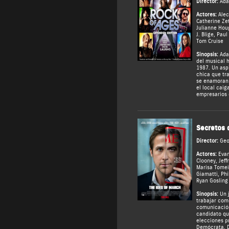
Director:
Ad
Actores:
Alec
Catherine Ze
Julianne Hou
J. Blige
,
Paul
Tom Cruise
Sinopsis:
Ada
del musical 
1987. Un asp
chica que tr
se enamoran 
el local cai
empresarios 
Secretos 
Director:
Geo
Actores:
Eva
Clooney
,
Jeff
Marisa Tomei
Giamatti
,
Phi
Ryan Gosling
Sinopsis:
Un j
trabajar com
comunicació
candidato qu
elecciones pr
Demócrata. 