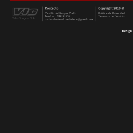
Contacto
Copyright 2010 ©
Castillo del Parque Rodó
Política de Privacidad
Teléfono: 099191257
Términos de Servicio
mvdaudiovisual.mediateca@gmail.com
Design 