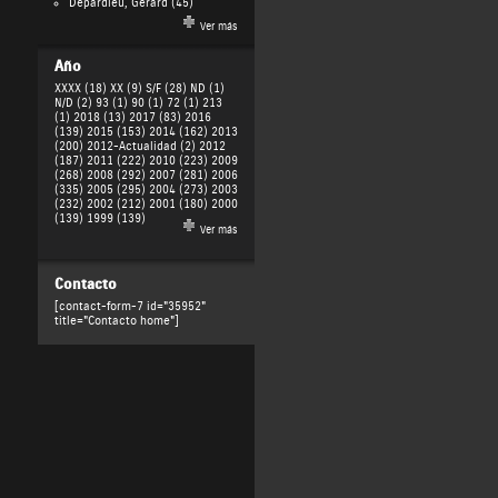
Depardieu, Gérard
(45)
Ver más
Año
XXXX (18)
XX (9)
S/F (28)
ND (1)
N/D (2)
93 (1)
90 (1)
72 (1)
213
(1)
2018 (13)
2017 (83)
2016
(139)
2015 (153)
2014 (162)
2013
(200)
2012-Actualidad (2)
2012
(187)
2011 (222)
2010 (223)
2009
(268)
2008 (292)
2007 (281)
2006
(335)
2005 (295)
2004 (273)
2003
(232)
2002 (212)
2001 (180)
2000
(139)
1999 (139)
Ver más
Contacto
[contact-form-7 id="35952"
title="Contacto home"]