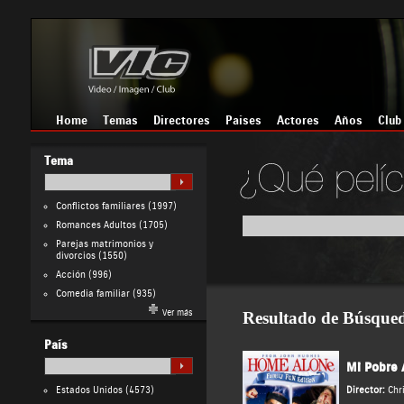
Home
Temas
Directores
Países
Actores
Años
Club
Tema
Conflictos familiares
(1997)
Romances Adultos
(1705)
Parejas matrimonios y
divorcios
(1550)
Acción
(996)
Comedia familiar
(935)
Ver más
Resultado de Búsque
País
Mi Pobre 
Estados Unidos
(4573)
Director:
Chr