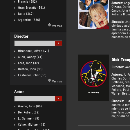
Francia
(582)
Actores:
Ange
O'Hara
,
Danie
Gran Bretaña
(561)
Candy
,
John 
Italia
(347)
Roberts Blos
Argentina
(336)
Sinopsis:
Un n
olvidado acc
Ver más
familia vacac
aprenderá a 
Director
embates de d
Hitchcock, Alfred
(41)
Allen, Woody
(41)
Dick Trac
Ford, John
(32)
Director:
War
Huston, John
(30)
Actores:
Al P
Eastwood, Clint
(30)
Charles Durn
Ver más
Hoffman
,
Gle
Madonna
,
Ma
Pollard
,
Paul
Actor
Warren Beatt
Sinopsis:
El d
contra la maf
Wayne, John
(60)
mientras se 
De, Robert
(59)
huérfano que
mejor aliado.
L., Samuel
(49)
Caine, Michael
(48)