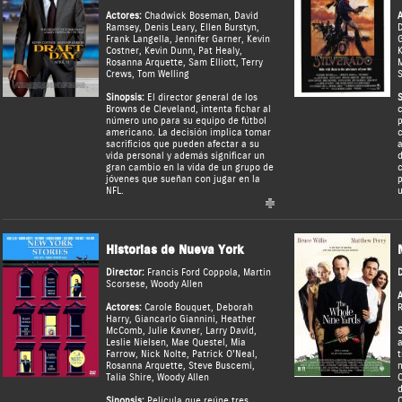
Actores:
Chadwick Boseman
,
David
A
Ramsey
,
Denis Leary
,
Ellen Burstyn
,
D
Frank Langella
,
Jennifer Garner
,
Kevin
Costner
,
Kevin Dunn
,
Pat Healy
,
K
Rosanna Arquette
,
Sam Elliott
,
Terry
M
Crews
,
Tom Welling
S
Sinopsis:
El director general de los
S
Browns de Cleveland, intenta fichar al
c
número uno para su equipo de fútbol
p
americano. La decisión implica tomar
c
sacrificios que pueden afectar a su
a
vida personal y además significar un
d
gran cambio en la vida de un grupo de
c
jóvenes que sueñan con jugar en la
p
NFL.
u
Historias de Nueva York
Director:
Francis Ford Coppola
,
Martin
D
Scorsese
,
Woody Allen
A
Actores:
Carole Bouquet
,
Deborah
R
Harry
,
Giancarlo Giannini
,
Heather
McComb
,
Julie Kavner
,
Larry David
,
S
Leslie Nielsen
,
Mae Questel
,
Mia
a
Farrow
,
Nick Nolte
,
Patrick O'Neal
,
t
Rosanna Arquette
,
Steve Buscemi
,
m
Talia Shire
,
Woody Allen
C
d
Sinopsis:
Película que reúne tres
C