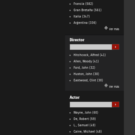
Francia
(582)
Gran Bretaña
(561)
Italia
(347)
Argentina
(336)
Ver más
Director
Hitchcock, Alfred
(41)
Allen, Woody
(41)
Ford, John
(32)
Huston, John
(30)
Eastwood, Clint
(30)
Ver más
Actor
Wayne, John
(60)
De, Robert
(59)
L., Samuel
(49)
Caine, Michael
(48)