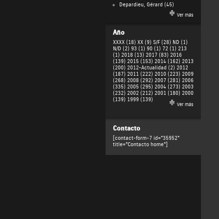
Depardieu, Gérard
(45)
Ver más
Año
XXXX (18)
XX (9)
S/F (28)
ND (1)
N/D (2)
93 (1)
90 (1)
72 (1)
213
(1)
2018 (13)
2017 (83)
2016
(139)
2015 (153)
2014 (162)
2013
(200)
2012-Actualidad (2)
2012
(187)
2011 (222)
2010 (223)
2009
(268)
2008 (292)
2007 (281)
2006
(335)
2005 (295)
2004 (273)
2003
(232)
2002 (212)
2001 (180)
2000
(139)
1999 (139)
Ver más
Contacto
[contact-form-7 id="35952"
title="Contacto home"]