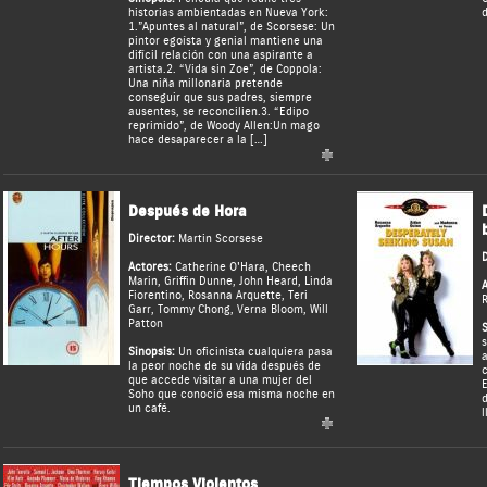
historias ambientadas en Nueva York:
d
1.”Apuntes al natural”, de Scorsese: Un
pintor egoísta y genial mantiene una
difícil relación con una aspirante a
artista. 2. “Vida sin Zoe”, de Coppola:
Una niña millonaria pretende
conseguir que sus padres, siempre
ausentes, se reconcilien. 3. “Edipo
reprimido”, de Woody Allen: Un mago
hace desaparecer a la […]
Después de Hora
Director:
Martin Scorsese
D
Actores:
Catherine O'Hara
,
Cheech
Marin
,
Griffin Dunne
,
John Heard
,
Linda
A
Fiorentino
,
Rosanna Arquette
,
Teri
R
Garr
,
Tommy Chong
,
Verna Bloom
,
Will
Patton
S
s
Sinopsis:
Un oficinista cualquiera pasa
a
la peor noche de su vida después de
c
que accede visitar a una mujer del
E
Soho que conoció esa misma noche en
d
un café.
l
Tiempos Violentos