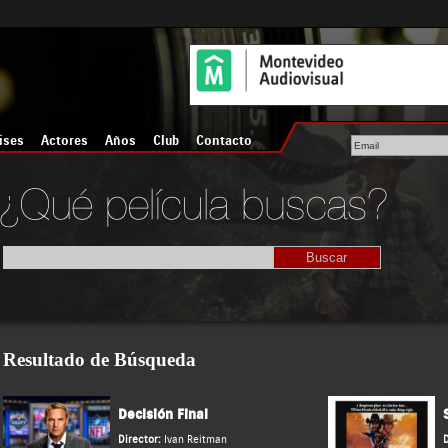
íses
Actores
Años
Club
Contacto
Resultado de Búsqueda
Decisión Final
Director:
Ivan Reitman
D