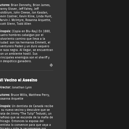
ctores:
Brian Dennehy
,
Brion James
,
anny Glover
,
Jeff Fahey
,
Jeff
Goldblum
,
John Cleese
,
Jon Kasdan
,
evin Costner
,
Kevin Kline
,
Linda Hunt
,
arvin J. McIntyre
,
Rosanna Arquette
,
cott Glenn
,
Todd Allen
inopsis:
(Copia en Blu-Ray) En 1880,
uatro hombres cabalgan por el
olvoriento camino que lleva a la
iudad: son los hermanos Emmett, el
venturero Paden y un duro vaquero
e raza negra. Al llegar, se encuentran
on un ambiente hostil. Sus
rincipales enemigos son el sheriff y
n despótico ganadero.
Mi Vecino el Asesino
irector:
Jonathan Lynn
ctores:
Bruce Willis
,
Matthew Perry
,
osanna Arquette
inopsis:
Un dentista de Canadá recibe
 su nuevo vecino y descubre que se
rata de Jimmy "The Tulip" Teduski, un
afioso que se esconde de la mafia de
hicago. Entonces la esposa del
entista lo convence para que vaya a
hicago y pida la recompensa por