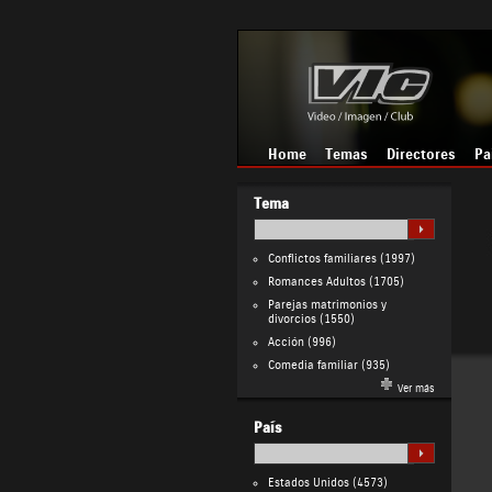
Home
Temas
Directores
Pa
Tema
Conflictos familiares
(1997)
Romances Adultos
(1705)
Parejas matrimonios y
divorcios
(1550)
Acción
(996)
Comedia familiar
(935)
Ver más
País
Estados Unidos
(4573)