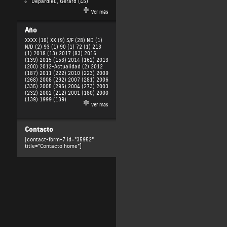
Depardieu, Gérard
(45)
Ver más
Año
XXXX (18)
XX (9)
S/F (28)
ND (1)
N/D (2)
93 (1)
90 (1)
72 (1)
213
(1)
2018 (13)
2017 (83)
2016
(139)
2015 (153)
2014 (162)
2013
(200)
2012-Actualidad (2)
2012
(187)
2011 (222)
2010 (223)
2009
(268)
2008 (292)
2007 (281)
2006
(335)
2005 (295)
2004 (273)
2003
(232)
2002 (212)
2001 (180)
2000
(139)
1999 (139)
Ver más
Contacto
[contact-form-7 id="35952"
title="Contacto home"]