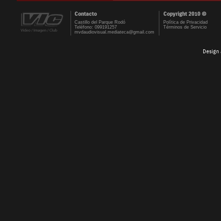
Contacto
Copyright 2010 ©
Castillo del Parque Rodó
Política de Privacidad
Teléfono: 099191257
Términos de Servicio
mvdaudiovisual.mediateca@gmail.com
Design 