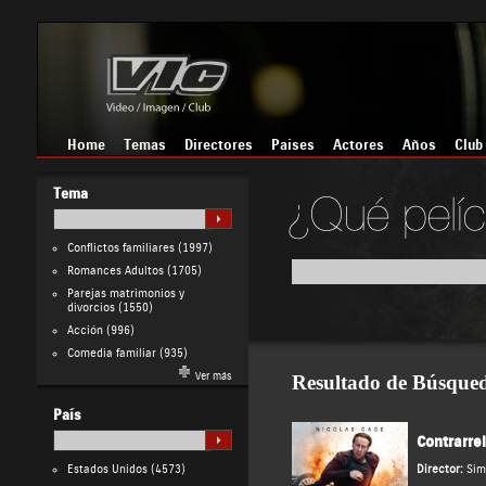
Home
Temas
Directores
Países
Actores
Años
Club
Tema
Conflictos familiares
(1997)
Romances Adultos
(1705)
Parejas matrimonios y
divorcios
(1550)
Acción
(996)
Comedia familiar
(935)
Ver más
Resultado de Búsque
País
Contrarrel
Estados Unidos
(4573)
Director:
Sim