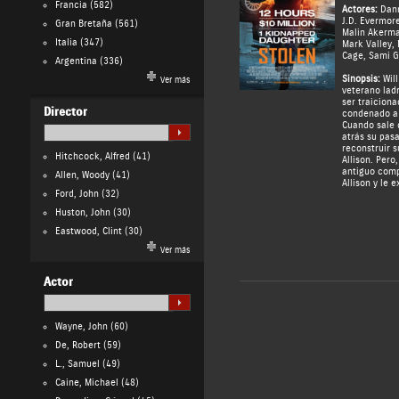
Francia
(582)
Actores:
Dan
J.D. Evermor
Gran Bretaña
(561)
Malin Akerm
Italia
(347)
Mark Valley
,
Cage
,
Sami G
Argentina
(336)
Sinopsis:
Will
Ver más
veterano lad
ser traiciona
Director
condenado a 
Cuando sale 
atrás su pasa
reconstruir s
Hitchcock, Alfred
(41)
Allison. Per
antiguo comp
Allen, Woody
(41)
Allison y le e
Ford, John
(32)
Huston, John
(30)
Eastwood, Clint
(30)
Ver más
Actor
Wayne, John
(60)
De, Robert
(59)
L., Samuel
(49)
Caine, Michael
(48)