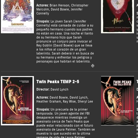
Actores:
Brian Henson
,
Christopher
A
Malcolm
,
David Bowie
,
Jennifer
Connelly
S
n
Sinopsis:
La jóven Sarah (Jennifer
c
Connelly) está cansada de cuidar a su
s
pequeño hermano cuando sus padres
y
no están en casa. Una noche el llanto
i
de su hermano hizo que Sarah
u
pronuncie un conjuro para invocar al
m
Rey Goblin (David Bowie) que se lleva
a los niños al corazón de un gran
laberinto. Sarah deberá ir en busca de
su hermano y enfrentar los peligros y
personajes que habitan el laberinto.
Twin Peaks TEMP 2-5
Director:
David Lynch
D
Actores:
David Bowie
,
David Lynch
,
A
Heather Graham
,
Ray Wise
,
Sheryl Lee
Sinopsis:
Un precuela de la primer
S
temporada. Un joven agente del FBI
t
desaparece mientras investiga un
d
asesinato cerca de Twin Peaks que
a
puede estar relacionado con el futuro
p
asesinato de Laura Palmer. También se
a
muestra lo que sucedió en la última
m
semana de vida de Laura Palmer.
s