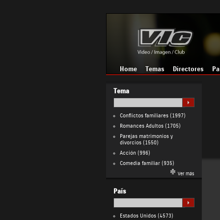
Home
Temas
Directores
Pa
Tema
Conflictos familiares
(1997)
Romances Adultos
(1705)
Parejas matrimonios y
divorcios
(1550)
Acción
(996)
Comedia familiar
(935)
Ver más
País
Estados Unidos
(4573)