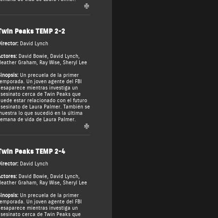
Twin Peaks TEMP 2-2
irector:
David Lynch
ctores:
David Bowie
,
David Lynch
,
Heather Graham
,
Ray Wise
,
Sheryl Lee
inopsis:
Un precuela de la primer
emporada. Un joven agente del FBI
esaparece mientras investiga un
sesinato cerca de Twin Peaks que
uede estar relacionado con el futuro
sesinato de Laura Palmer. También se
uestra lo que sucedió en la última
emana de vida de Laura Palmer.
Twin Peaks TEMP 2-4
irector:
David Lynch
ctores:
David Bowie
,
David Lynch
,
Heather Graham
,
Ray Wise
,
Sheryl Lee
inopsis:
Un precuela de la primer
emporada. Un joven agente del FBI
esaparece mientras investiga un
sesinato cerca de Twin Peaks que