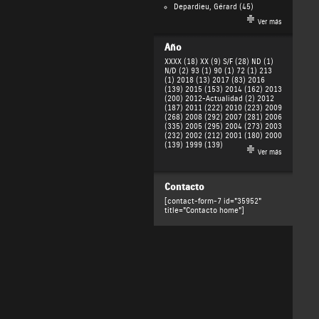
Depardieu, Gérard
(45)
Ver más
Año
XXXX (18)
XX (9)
S/F (28)
ND (1)
N/D (2)
93 (1)
90 (1)
72 (1)
213
(1)
2018 (13)
2017 (83)
2016
(139)
2015 (153)
2014 (162)
2013
(200)
2012-Actualidad (2)
2012
(187)
2011 (222)
2010 (223)
2009
(268)
2008 (292)
2007 (281)
2006
(335)
2005 (295)
2004 (273)
2003
(232)
2002 (212)
2001 (180)
2000
(139)
1999 (139)
Ver más
Contacto
[contact-form-7 id="35952"
title="Contacto home"]