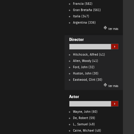
Francia
(582)
Gran Bretaña
(561)
Italia
(347)
Argentina
(336)
Ver más
Director
Hitchcock, Alfred
(41)
Allen, Woody
(41)
Ford, John
(32)
Huston, John
(30)
Eastwood, Clint
(30)
Ver más
Actor
Wayne, John
(60)
De, Robert
(59)
L., Samuel
(49)
Caine, Michael
(48)