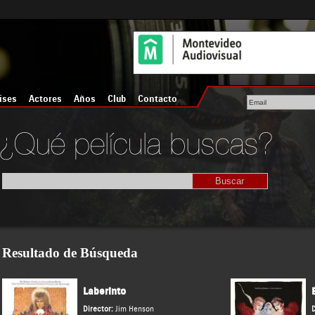
íses
Actores
Años
Club
Contacto
Resultado de Búsqueda
Laberinto
Director:
Jim Henson
D