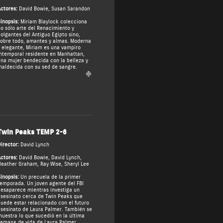
ctores:
David Bowie
,
Susan Sarandon
inopsis:
Miriam Blaylock colecciona
o sólo arte del Renacimiento y
olgantes del Antiguo Egipto sino,
obre todo, amantes y almas. Moderna
 elegante, Miriam es una vampiro
ntemporal residente en Manhattan,
na mujer bendecida con la belleza y
aldecida con su sed de sangre.
Twin Peaks TEMP 2-6
irector:
David Lynch
ctores:
David Bowie
,
David Lynch
,
Heather Graham
,
Ray Wise
,
Sheryl Lee
inopsis:
Un precuela de la primer
emporada. Un joven agente del FBI
esaparece mientras investiga un
sesinato cerca de Twin Peaks que
uede estar relacionado con el futuro
sesinato de Laura Palmer. También se
uestra lo que sucedió en la última
emana de vida de Laura Palmer.