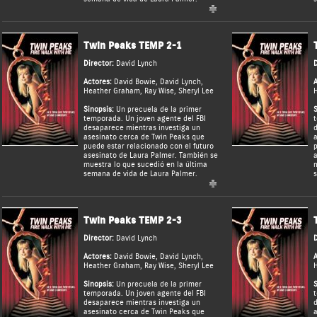
Twin Peaks TEMP 2-1
Director:
David Lynch
D
Actores:
David Bowie
,
David Lynch
,
A
Heather Graham
,
Ray Wise
,
Sheryl Lee
Sinopsis:
Un precuela de la primer
S
temporada. Un joven agente del FBI
t
desaparece mientras investiga un
d
asesinato cerca de Twin Peaks que
a
puede estar relacionado con el futuro
p
asesinato de Laura Palmer. También se
a
muestra lo que sucedió en la última
m
semana de vida de Laura Palmer.
s
Twin Peaks TEMP 2-3
Director:
David Lynch
D
Actores:
David Bowie
,
David Lynch
,
A
Heather Graham
,
Ray Wise
,
Sheryl Lee
Sinopsis:
Un precuela de la primer
S
temporada. Un joven agente del FBI
t
desaparece mientras investiga un
d
asesinato cerca de Twin Peaks que
a