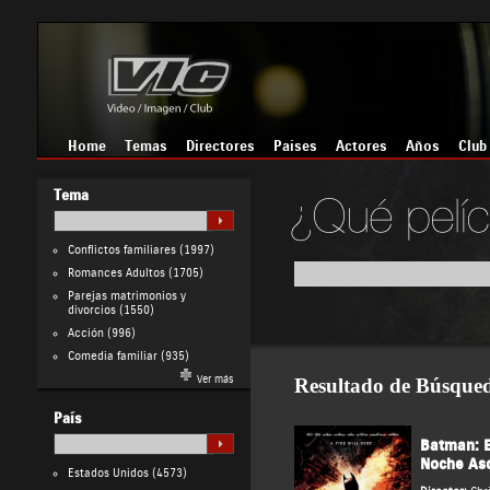
Home
Temas
Directores
Países
Actores
Años
Club
Tema
Conflictos familiares
(1997)
Romances Adultos
(1705)
Parejas matrimonios y
divorcios
(1550)
Acción
(996)
Comedia familiar
(935)
Ver más
Resultado de Búsque
País
Batman: E
Noche As
Estados Unidos
(4573)