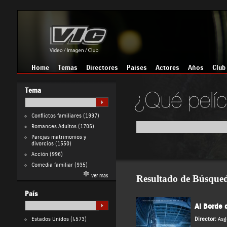
Home
Temas
Directores
Países
Actores
Años
Club
Tema
Conflictos familiares
(1997)
Romances Adultos
(1705)
Parejas matrimonios y
divorcios
(1550)
Acción
(996)
Comedia familiar
(935)
Ver más
Resultado de Búsque
País
Al Borde 
Estados Unidos
(4573)
Director:
Asg