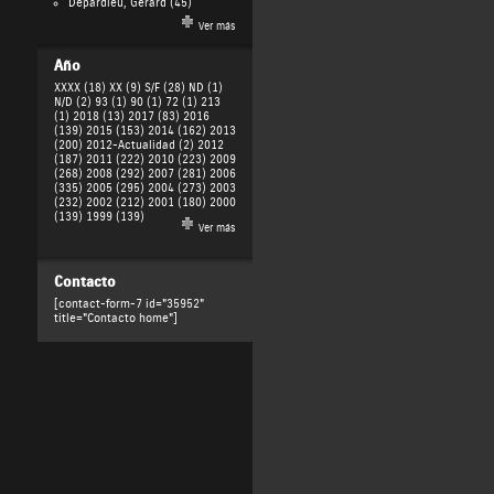
Depardieu, Gérard
(45)
Ver más
Año
XXXX (18)
XX (9)
S/F (28)
ND (1)
N/D (2)
93 (1)
90 (1)
72 (1)
213
(1)
2018 (13)
2017 (83)
2016
(139)
2015 (153)
2014 (162)
2013
(200)
2012-Actualidad (2)
2012
(187)
2011 (222)
2010 (223)
2009
(268)
2008 (292)
2007 (281)
2006
(335)
2005 (295)
2004 (273)
2003
(232)
2002 (212)
2001 (180)
2000
(139)
1999 (139)
Ver más
Contacto
[contact-form-7 id="35952"
title="Contacto home"]