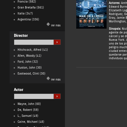
Francia
(582)
Actores:
Ant
Edward Burn
Gran Bretaña
(561)
Elizabeth Lo
Italia
(347)
Rodriguez
,
Ge
Gray
,
Jamie B
Argentina
(336)
Worthington
Ver más
Sinopsis:
Nick
agente de pol
Director
cárcel y se d
Nueva York. A
uno de los pi
peligro much
Hitchcock, Alfred
(41)
ciudad enter
quedarse para
Allen, Woody
(41)
individuos q
Ford, John
(32)
Huston, John
(30)
Eastwood, Clint
(30)
Ver más
Actor
Wayne, John
(60)
De, Robert
(59)
L., Samuel
(49)
Caine, Michael
(48)