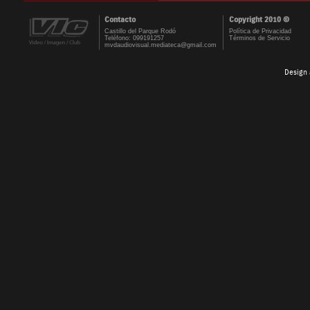
Contacto
Copyright 2010 ©
Castillo del Parque Rodó
Política de Privacidad
Teléfono: 099191257
Términos de Servicio
mvdaudiovisual.mediateca@gmail.com
Design 