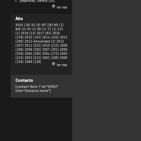
Depardieu, Gérard
(45)
Ver más
Año
XXXX (18)
XX (9)
S/F (28)
ND (1)
N/D (2)
93 (1)
90 (1)
72 (1)
213
(1)
2018 (13)
2017 (83)
2016
(139)
2015 (153)
2014 (162)
2013
(200)
2012-Actualidad (2)
2012
(187)
2011 (222)
2010 (223)
2009
(268)
2008 (292)
2007 (281)
2006
(335)
2005 (295)
2004 (273)
2003
(232)
2002 (212)
2001 (180)
2000
(139)
1999 (139)
Ver más
Contacto
[contact-form-7 id="35952"
title="Contacto home"]