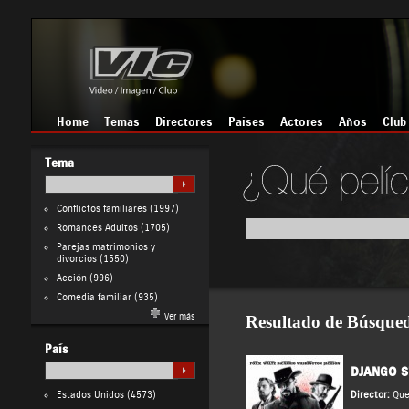
Home
Temas
Directores
Países
Actores
Años
Club
Tema
Conflictos familiares
(1997)
Romances Adultos
(1705)
Parejas matrimonios y
divorcios
(1550)
Acción
(996)
Comedia familiar
(935)
Ver más
Resultado de Búsque
País
DJANGO S
Estados Unidos
(4573)
Director:
Que