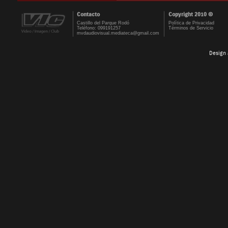
Contacto
Copyright 2010 ©
Castillo del Parque Rodó
Política de Privacidad
Teléfono: 099191257
Términos de Servicio
mvdaudiovisual.mediateca@gmail.com
Design 