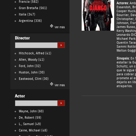
Francia
(582)
Actores:
Amb
Essandoh
,
Br
Gran Bretaña
(561)
Cooper Huck
Italia
(347)
Gourrier
,
Dav
Christopher
,
Argentina
(336)
Johnson
,
Fra
James Russo
Ver más
Kerry Washin
Leonardo DiC
Director
Michael Park
Quentin Tara
Sammi Rotibi
Walton Goggi
Hitchcock, Alfred
(41)
Sinopsis:
En T
Allen, Woody
(41)
estallar la G
Ford, John
(32)
Schultz, un
que le sigue 
Huston, John
(30)
para cobrar p
promete al e
Eastwood, Clint
(30)
dejarlo en li
Ver más
atraparlos.
Actor
Wayne, John
(60)
De, Robert
(59)
L., Samuel
(49)
Caine, Michael
(48)