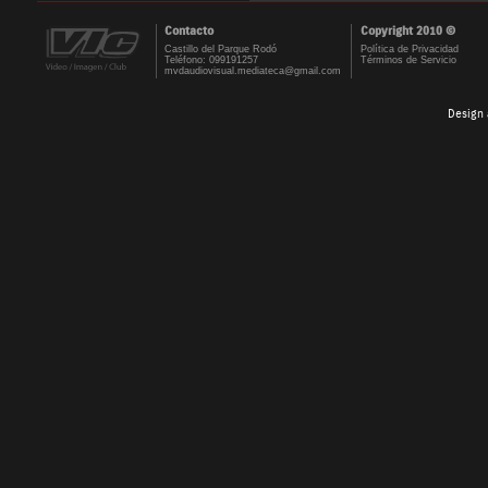
Contacto
Copyright 2010 ©
Castillo del Parque Rodó
Política de Privacidad
Teléfono: 099191257
Términos de Servicio
mvdaudiovisual.mediateca@gmail.com
Design 