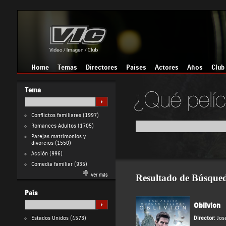
Home
Temas
Directores
Países
Actores
Años
Club
Tema
Conflictos familiares
(1997)
Romances Adultos
(1705)
Parejas matrimonios y
divorcios
(1550)
Acción
(996)
Comedia familiar
(935)
Ver más
Resultado de Búsque
País
Oblivion
Estados Unidos
(4573)
Director:
Jos