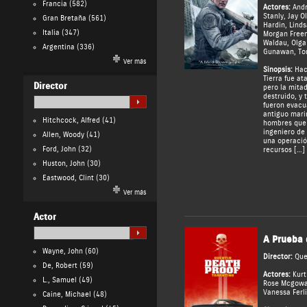
Francia
(582)
Actores:
And
Stanly
,
Jay Ol
Gran Bretaña
(561)
Hardin
,
Linds
Italia
(347)
Morgan Free
Waldau
,
Olga
Argentina
(336)
Gunawan
,
To
Ver más
Sinopsis:
Hac
Tierra fue at
Director
pero la mita
destruido, y
fueron evacu
antiguo marin
Hitchcock, Alfred
(41)
hombres que 
ingeniero de
Allen, Woody
(41)
una operació
Ford, John
(32)
recursos […]
Huston, John
(30)
Eastwood, Clint
(30)
Ver más
Actor
A Prueba 
Wayne, John
(60)
Director:
Que
De, Robert
(59)
Actores:
Kurt
L., Samuel
(49)
Rose Mcgow
Vanessa Ferli
Caine, Michael
(48)