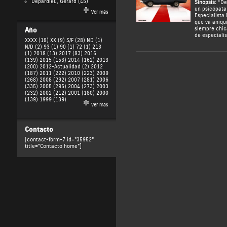
Depardieu, Gérard
(45)
Sinopsis:
“Dea
un psicópata
Ver más
Especialista 
que va aniqui
siempre chic
Año
de especiali
XXXX (18)
XX (9)
S/F (28)
ND (1)
N/D (2)
93 (1)
90 (1)
72 (1)
213
(1)
2018 (13)
2017 (83)
2016
(139)
2015 (153)
2014 (162)
2013
(200)
2012-Actualidad (2)
2012
(187)
2011 (222)
2010 (223)
2009
(268)
2008 (292)
2007 (281)
2006
(335)
2005 (295)
2004 (273)
2003
(232)
2002 (212)
2001 (180)
2000
(139)
1999 (139)
Ver más
Contacto
[contact-form-7 id="35952"
title="Contacto home"]