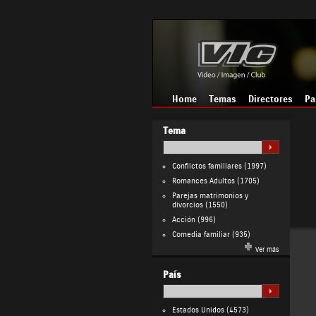
Home
Temas
Directores
Pa
Tema
Conflictos familiares
(1997)
Romances Adultos
(1705)
Parejas matrimonios y
divorcios
(1550)
Acción
(996)
Comedia familiar
(935)
Ver más
País
Estados Unidos
(4573)