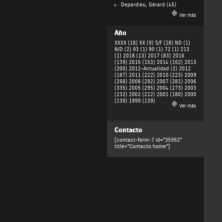
Depardieu, Gérard
(45)
Ver más
Año
XXXX (18)
XX (9)
S/F (28)
ND (1)
N/D (2)
93 (1)
90 (1)
72 (1)
213
(1)
2018 (13)
2017 (83)
2016
(139)
2015 (153)
2014 (162)
2013
(200)
2012-Actualidad (2)
2012
(187)
2011 (222)
2010 (223)
2009
(268)
2008 (292)
2007 (281)
2006
(335)
2005 (295)
2004 (273)
2003
(232)
2002 (212)
2001 (180)
2000
(139)
1999 (139)
Ver más
Contacto
[contact-form-7 id="35952"
title="Contacto home"]