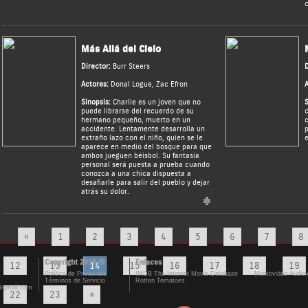
c
Más Allá del Cielo
Director:
Burr Steers
D
Actores:
Donal Logue
,
Zac Efron
A
Sinopsis:
Charlie es un joven que no
S
puede librarse del recuerdo de su
c
hermano pequeño, muerto en un
c
accidente. Lentamente desarrolla un
p
extraño lazo con el niño, quien se le
e
aparece en medio del bosque para que
ambos jueguen béisbol. Su fantasía
personal será puesta a prueba cuando
conozca a una chica dispuesta a
desafiarle para salir del pueblo y dejar
atrás su dolor.
«
1
2
3
4
5
6
7
8
Copyright 2010 ©
Enlaces
12
13
14
15
16
17
18
19
Política de Privacidad
IMDB The Internet Movie Database
Montevideo Audiov
Términos de Servicio
Rotten Tomatoes
@gmail.com
22
23
»