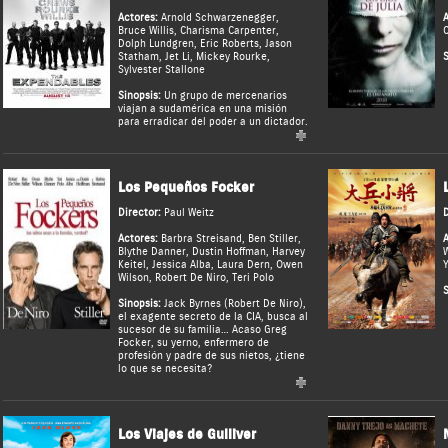
Actores:
Arnold Schwarzenegger
,
A
Bruce Willis
,
Charisma Carpenter
,
Dolph Lundgren
,
Eric Roberts
,
Jason
Statham
,
Jet Li
,
Mickey Rourke
,
S
Sylvester Stallone
Sinopsis:
Un grupo de mercenarios
viajan a sudamérica en una misión
para erradicar del poder a un dictador.
Los Pequeños Focker
Director:
Paul Weitz
D
Actores:
Barbra Streisand
,
Ben Stiller
,
A
Blythe Danner
,
Dustin Hoffman
,
Harvey
Keitel
,
Jessica Alba
,
Laura Dern
,
Owen
Wilson
,
Robert De Niro
,
Teri Polo
S
Sinopsis:
Jack Byrnes (Robert De Niro),
el exagente secreto de la CIA, busca al
sucesor de su familia… Acaso Greg
Focker, su yerno, enfermero de
profesión y padre de sus nietos, ¿tiene
lo que se necesita?
Los Viajes de Gulliver