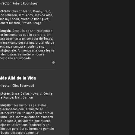
irector:
Robert Rodriguez
ctores:
Cheech Marin
,
Danny Trejo
,
Don Johnson
,
Jeff Fahey
,
Jessica Alba
,
indsay Lohan
,
Michelle Rodriguez
,
obert De Niro
,
Steven Seagal
inopsis:
Después de ser traicionado
or los hombres que lo contrataron
ara asesinar a un senador de Texas,
n mexicano desata una brutal ola de
enganza contra el poder de su
ntiguo jefe. Al menos una cosa les va
 demostrar: se metieron con el
exicano equivocado.
Más Allá de la Vida
irector:
Clint Eastwood
ctores:
Bryce Dallas Howard
,
Cécile
e France
,
Matt Damon
inopsis:
Tres historias paralelas
elacionadas con la muerte se
ntrecruzan en un único pero crucial
unto. Una sobreviviente del tsunami
e Tailandia, un vidente que quiere
ejar de utilizar sus "poderes" y un
iño que perdió a su hermano gemelo
y busca desesperadamente