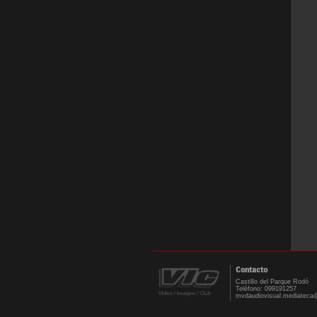
Contacto
Castillo del Parque Rodó
Teléfono: 099191257
mvdaudiovisual.mediateca