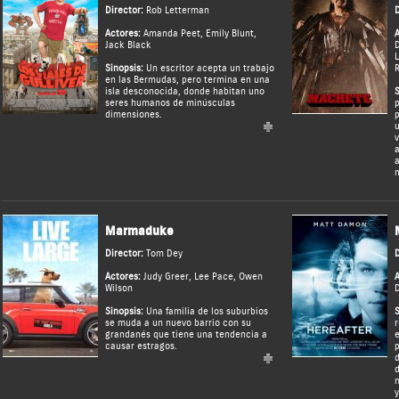
Director:
Rob Letterman
D
Actores:
Amanda Peet
,
Emily Blunt
,
A
Jack Black
L
Sinopsis:
Un escritor acepta un trabajo
R
en las Bermudas, pero termina en una
isla desconocida, donde habitan uno
S
seres humanos de minúsculas
p
dimensiones.
p
u
v
a
a
m
Marmaduke
Director:
Tom Dey
D
Actores:
Judy Greer
,
Lee Pace
,
Owen
A
Wilson
D
Sinopsis:
Una familia de los suburbios
S
se muda a un nuevo barrio con su
r
grandanés que tiene una tendencia a
e
causar estragos.
p
d
d
n