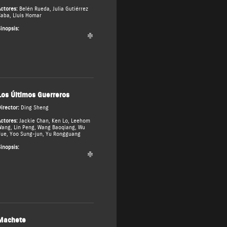
ctores:
Belén Rueda
,
Julia Gutiérrez
Caba
,
Lluis Homar
inopsis:
Los Últimos Guerreros
irector:
Ding Sheng
ctores:
Jackie Chan
,
Ken Lo
,
Leehom
Wang
,
Lin Peng
,
Wang Baoqiang
,
Wu
Yue
,
Yoo Sung-jun
,
Yu Rongguang
inopsis:
Machete