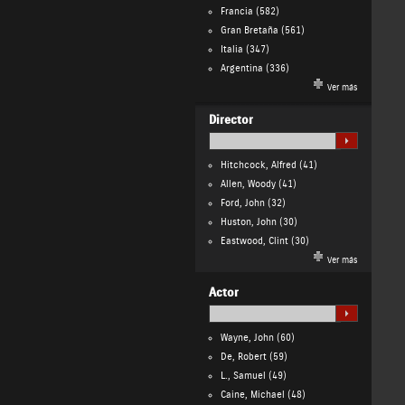
Francia
(582)
Gran Bretaña
(561)
Italia
(347)
Argentina
(336)
Ver más
Director
Hitchcock, Alfred
(41)
Allen, Woody
(41)
Ford, John
(32)
Huston, John
(30)
Eastwood, Clint
(30)
Ver más
Actor
Wayne, John
(60)
De, Robert
(59)
L., Samuel
(49)
Caine, Michael
(48)