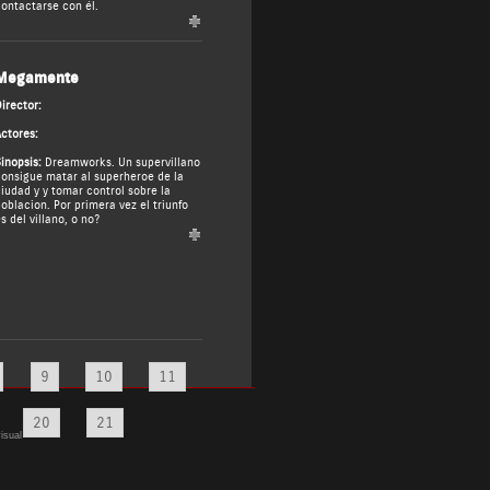
ontactarse con él.
Megamente
irector:
ctores:
inopsis:
Dreamworks. Un supervillano
onsigue matar al superheroe de la
iudad y y tomar control sobre la
oblacion. Por primera vez el triunfo
s del villano, o no?
9
10
11
20
21
isual