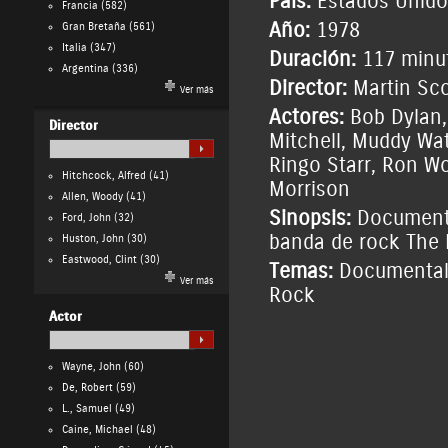
País:
Estados Unido
Francia
(582)
Año:
1978
Gran Bretaña
(561)
Italia
(347)
Duración:
117 minu
Argentina
(336)
Director:
Martin Sc
Ver más
Actores:
Bob Dylan
Director
Mitchell
,
Muddy Wat
Ringo Starr
,
Ron W
Hitchcock, Alfred
(41)
Morrison
Allen, Woody
(41)
Sinopsis:
Documental
Ford, John
(32)
banda de rock The 
Huston, John
(30)
Eastwood, Clint
(30)
Temas:
Documental
Ver más
Rock
Actor
Wayne, John
(60)
De, Robert
(59)
L., Samuel
(49)
Caine, Michael
(48)