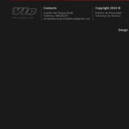
Contacto
Copyright 2010 ©
Castillo del Parque Rodó
Política de Privacidad
Teléfono: 099191257
Términos de Servicio
mvdaudiovisual.mediateca@gmail.com
Design 