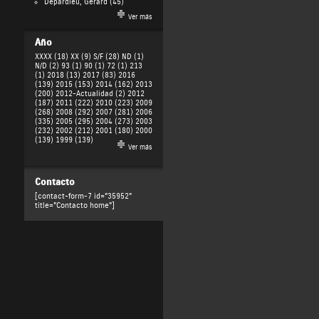
Depardieu, Gérard
(45)
Ver más
Año
XXXX (18)
XX (9)
S/F (28)
ND (1)
N/D (2)
93 (1)
90 (1)
72 (1)
213
(1)
2018 (13)
2017 (83)
2016
(139)
2015 (153)
2014 (162)
2013
(200)
2012-Actualidad (2)
2012
(187)
2011 (222)
2010 (223)
2009
(268)
2008 (292)
2007 (281)
2006
(335)
2005 (295)
2004 (273)
2003
(232)
2002 (212)
2001 (180)
2000
(139)
1999 (139)
Ver más
Contacto
[contact-form-7 id="35952"
title="Contacto home"]