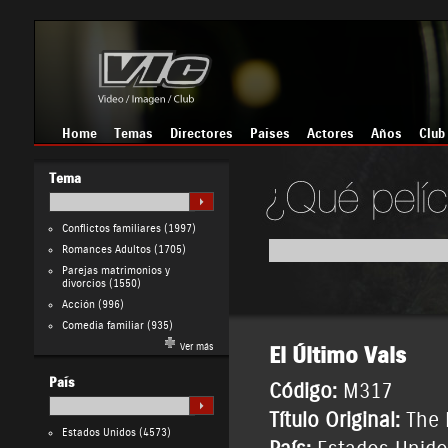
Home
Temas
Directores
Países
Actores
Años
Club
Tema
Conflictos familiares
(1997)
Romances Adultos
(1705)
Parejas matrimonios y
divorcios
(1550)
Acción
(996)
Comedia familiar
(935)
Ver más
El Último Vals
País
Código:
M317
Título Original:
The 
Estados Unidos
(4573)