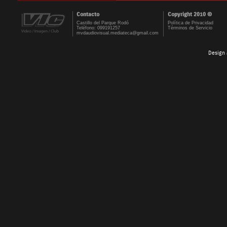
Contacto
Copyright 2010 ©
Castillo del Parque Rodó
Política de Privacidad
Teléfono: 099191257
Términos de Servicio
mvdaudiovisual.mediateca@gmail.com
Design 