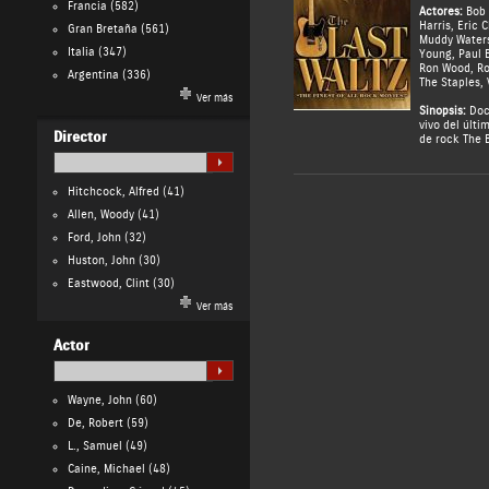
Francia
(582)
Actores:
Bob 
Harris
,
Eric C
Gran Bretaña
(561)
Muddy Water
Italia
(347)
Young
,
Paul B
Ron Wood
,
Ro
Argentina
(336)
The Staples
,
Ver más
Sinopsis:
Docu
vivo del últi
Director
de rock The 
Hitchcock, Alfred
(41)
Allen, Woody
(41)
Ford, John
(32)
Huston, John
(30)
Eastwood, Clint
(30)
Ver más
Actor
Wayne, John
(60)
De, Robert
(59)
L., Samuel
(49)
Caine, Michael
(48)