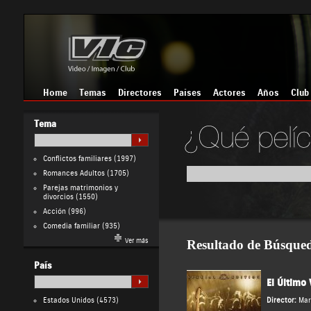
Home
Temas
Directores
Países
Actores
Años
Club
Tema
Conflictos familiares
(1997)
Romances Adultos
(1705)
Parejas matrimonios y
divorcios
(1550)
Acción
(996)
Comedia familiar
(935)
Ver más
Resultado de Búsque
País
El Último 
Estados Unidos
(4573)
Director:
Mar