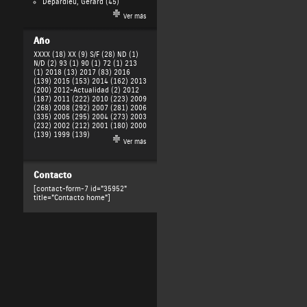
Depardieu, Gérard
(45)
Ver más
Año
XXXX (18)
XX (9)
S/F (28)
ND (1)
N/D (2)
93 (1)
90 (1)
72 (1)
213
(1)
2018 (13)
2017 (83)
2016
(139)
2015 (153)
2014 (162)
2013
(200)
2012-Actualidad (2)
2012
(187)
2011 (222)
2010 (223)
2009
(268)
2008 (292)
2007 (281)
2006
(335)
2005 (295)
2004 (273)
2003
(232)
2002 (212)
2001 (180)
2000
(139)
1999 (139)
Ver más
Contacto
[contact-form-7 id="35952"
title="Contacto home"]