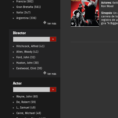
Francia
(582)
Actores:
Keit
Ron Wood
Gran Bretaña
(561)
Italia
(347)
Sinopsis:
Un d
carrera de lo
Argentina
(336)
registro de u
gira "A Bigge
Ver más
Director
Hitchcock, Alfred
(41)
Allen, Woody
(41)
Ford, John
(32)
Huston, John
(30)
Eastwood, Clint
(30)
Ver más
Actor
Wayne, John
(60)
De, Robert
(59)
L., Samuel
(49)
Caine, Michael
(48)