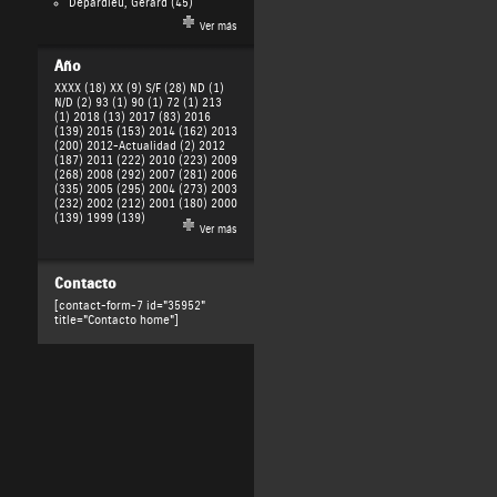
Depardieu, Gérard
(45)
Ver más
Año
XXXX (18)
XX (9)
S/F (28)
ND (1)
N/D (2)
93 (1)
90 (1)
72 (1)
213
(1)
2018 (13)
2017 (83)
2016
(139)
2015 (153)
2014 (162)
2013
(200)
2012-Actualidad (2)
2012
(187)
2011 (222)
2010 (223)
2009
(268)
2008 (292)
2007 (281)
2006
(335)
2005 (295)
2004 (273)
2003
(232)
2002 (212)
2001 (180)
2000
(139)
1999 (139)
Ver más
Contacto
[contact-form-7 id="35952"
title="Contacto home"]