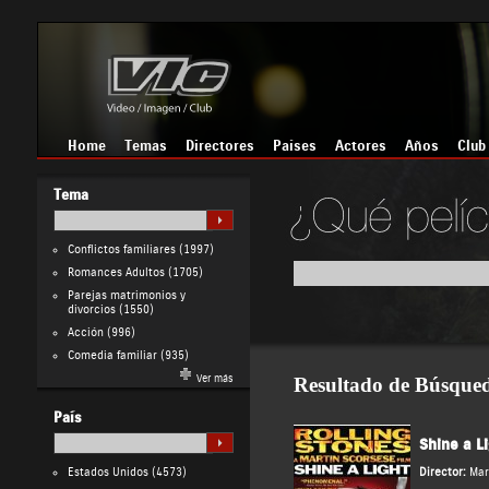
Home
Temas
Directores
Países
Actores
Años
Club
Tema
Conflictos familiares
(1997)
Romances Adultos
(1705)
Parejas matrimonios y
divorcios
(1550)
Acción
(996)
Comedia familiar
(935)
Ver más
Resultado de Búsque
País
Shine a L
Estados Unidos
(4573)
Director:
Mar