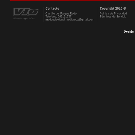
Contacto
Copyright 2010 ©
Castillo del Parque Rodó
Política de Privacidad
Teléfono: 099191257
Términos de Servicio
mvdaudiovisual.mediateca@gmail.com
Design 