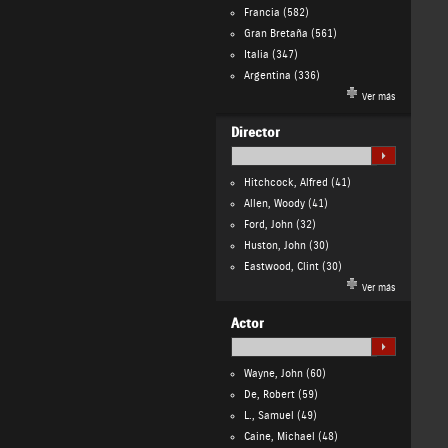
Francia
(582)
Gran Bretaña
(561)
Italia
(347)
Argentina
(336)
Ver más
Director
Hitchcock, Alfred
(41)
Allen, Woody
(41)
Ford, John
(32)
Huston, John
(30)
Eastwood, Clint
(30)
Ver más
Actor
Wayne, John
(60)
De, Robert
(59)
L., Samuel
(49)
Caine, Michael
(48)