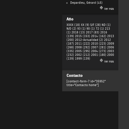
Depardieu, Gérard
(45)
Ver más
Año
XXXX (18)
XX (9)
S/F (28)
ND (1)
N/D (2)
93 (1)
90 (1)
72 (1)
213
(1)
2018 (13)
2017 (83)
2016
(139)
2015 (153)
2014 (162)
2013
(200)
2012-Actualidad (2)
2012
(187)
2011 (222)
2010 (223)
2009
(268)
2008 (292)
2007 (281)
2006
(335)
2005 (295)
2004 (273)
2003
(232)
2002 (212)
2001 (180)
2000
(139)
1999 (139)
Ver más
Contacto
[contact-form-7 id="35952"
title="Contacto home"]