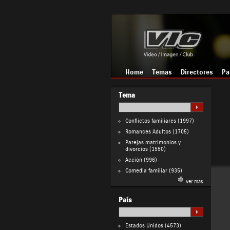
Home
Temas
Directores
Pa
Tema
Conflictos familiares
(1997)
Romances Adultos
(1705)
Parejas matrimonios y
divorcios
(1550)
Acción
(996)
Comedia familiar
(935)
Ver más
País
Estados Unidos
(4573)