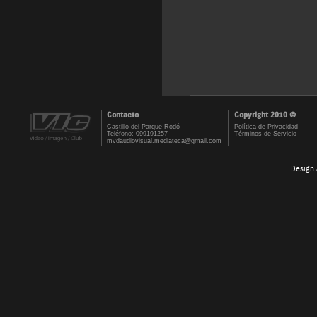
Contacto
Copyright 2010 ©
Castillo del Parque Rodó
Política de Privacidad
Teléfono: 099191257
Términos de Servicio
mvdaudiovisual.mediateca@gmail.com
Design 