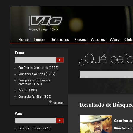
Home
Temas
Directores
Países
Actores
Años
Club
Tema
Conflictos familiares
(1997)
Romances Adultos
(1705)
Parejas matrimonios y
divorcios
(1550)
Acción
(996)
Comedia familiar
(935)
Ver más
Resultado de Búsque
País
Camino a
Estados Unidos
(4573)
Director:
Rus