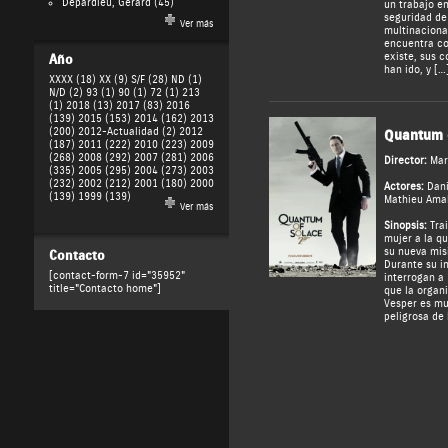
Depardieu, Gérard
(45)
un trabajo e
seguridad de
Ver más
multinacional
encuentra co
existe, sus 
Año
han ido, y […
XXXX (18)
XX (9)
S/F (28)
ND (1)
N/D (2)
93 (1)
90 (1)
72 (1)
213
(1)
2018 (13)
2017 (83)
2016
(139)
2015 (153)
2014 (162)
2013
(200)
2012-Actualidad (2)
2012
Quantum 
(187)
2011 (222)
2010 (223)
2009
(268)
2008 (292)
2007 (281)
2006
Director:
Mar
(335)
2005 (295)
2004 (273)
2003
(232)
2002 (212)
2001 (180)
2000
Actores:
Dani
(139)
1999 (139)
Mathieu Amal
Ver más
Sinopsis:
Trai
mujer a la q
su nueva mis
Contacto
Durante su i
[contact-form-7 id="35952"
interrogan a 
title="Contacto home"]
que la organ
Vesper es m
peligrosa de