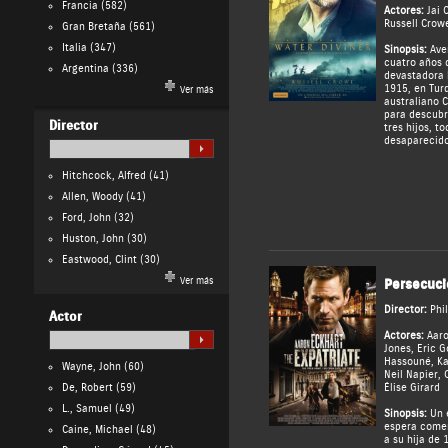
Francia
(582)
Actores:
Jai 
Russell Crow
Gran Bretaña
(561)
Italia
(347)
Sinopsis:
Ave
cuatro años 
Argentina
(336)
devastadora b
1915, en Turq
Ver más
australiano 
para descubr
Director
tres hijos, t
desaparecid
Hitchcock, Alfred
(41)
Allen, Woody
(41)
Ford, John
(32)
Huston, John
(30)
Eastwood, Clint
(30)
Ver más
Persecuci
Director:
Phil
Actor
Actores:
Aaro
Jones
,
Eric 
Hassouné
,
Ka
Wayne, John
(60)
Neil Napier
,
De, Robert
(59)
Élise Girard
L., Samuel
(49)
Sinopsis:
Un e
espera comen
Caine, Michael
(48)
a su hija de 