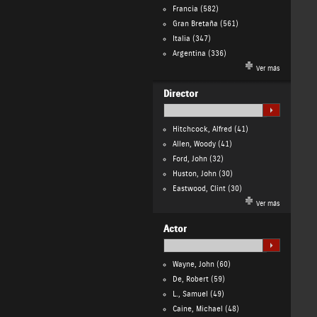
Francia
(582)
Gran Bretaña
(561)
Italia
(347)
Argentina
(336)
Ver más
Director
Hitchcock, Alfred
(41)
Allen, Woody
(41)
Ford, John
(32)
Huston, John
(30)
Eastwood, Clint
(30)
Ver más
Actor
Wayne, John
(60)
De, Robert
(59)
L., Samuel
(49)
Caine, Michael
(48)