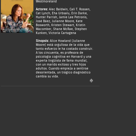
Westmoreland
Actores:
Alec Baldwin
,
Cali T. Rossen
,
Cat Lynch
,
Eha Urbsalu
,
Erin Darke
,
Hunter Parrish
,
Jamie Lee Petronis
,
José Báez
,
Julianne Moore
,
Kate
Bosworth
,
Kristen Stewart
,
Kristin
Macomber
,
Shane McRae
,
Stephen
Kunken
,
Victoria Cartagena
Sinopsis:
Alice Howland (Julianne
Moore) está orgullosa de la vida que
tanto esfuerzo le ha costado construir.
A los cincuenta, es profesora de
psicología cognitiva en Harvard y una
experta lingüista de fama mundial,
con un marido exitoso y tres hijos
adultos. Cuando empieza a sentirse
desorientada, un trágico diagnóstico
cambia su vida.