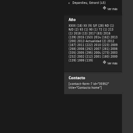
Depardieu, Gérard
(45)
Ver más
Año
XXXX (18)
XX (9)
S/F (28)
ND (1)
N/D (2)
93 (1)
90 (1)
72 (1)
213
(1)
2018 (13)
2017 (83)
2016
(139)
2015 (153)
2014 (162)
2013
(200)
2012-Actualidad (2)
2012
(187)
2011 (222)
2010 (223)
2009
(268)
2008 (292)
2007 (281)
2006
(335)
2005 (295)
2004 (273)
2003
(232)
2002 (212)
2001 (180)
2000
(139)
1999 (139)
Ver más
Contacto
[contact-form-7 id="35952"
title="Contacto home"]