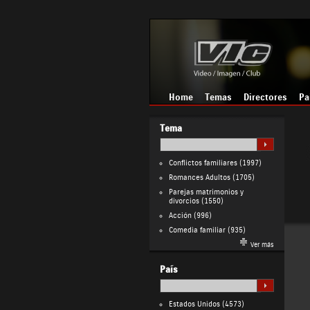
Home
Temas
Directores
Pa
Tema
Conflictos familiares
(1997)
Romances Adultos
(1705)
Parejas matrimonios y
divorcios
(1550)
Acción
(996)
Comedia familiar
(935)
Ver más
País
Estados Unidos
(4573)