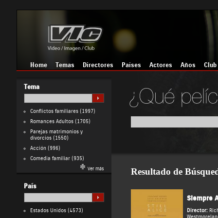
Home
Temas
Directores
Países
Actores
Años
Club
Tema
Conflictos familiares
(1997)
Romances Adultos
(1705)
Parejas matrimonios y
divorcios
(1550)
Acción
(996)
Comedia familiar
(935)
Ver más
Resultado de Búsque
País
Siempre A
Estados Unidos
(4573)
Director:
Ric
Westmorelan