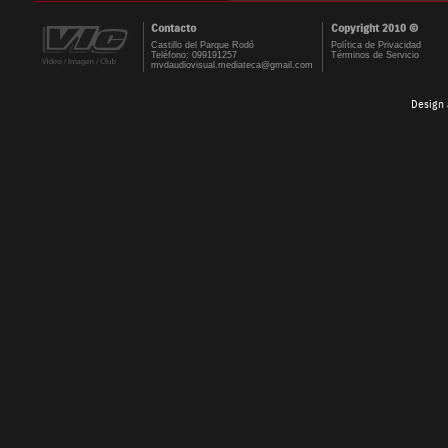
Contacto
Copyright 2010 ©
Castillo del Parque Rodó
Política de Privacidad
Teléfono: 099191257
Términos de Servicio
mvdaudiovisual.mediateca@gmail.com
Design 