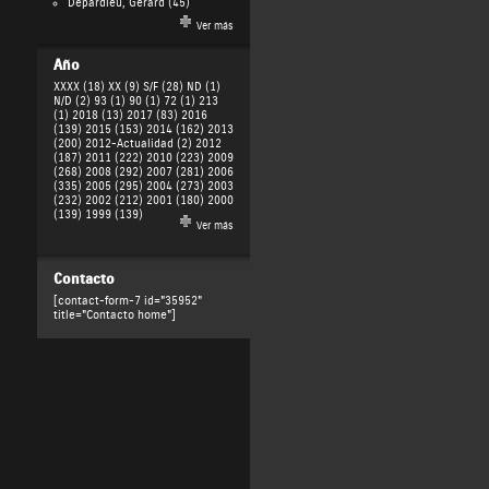
Depardieu, Gérard
(45)
Ver más
Año
XXXX (18)
XX (9)
S/F (28)
ND (1)
N/D (2)
93 (1)
90 (1)
72 (1)
213
(1)
2018 (13)
2017 (83)
2016
(139)
2015 (153)
2014 (162)
2013
(200)
2012-Actualidad (2)
2012
(187)
2011 (222)
2010 (223)
2009
(268)
2008 (292)
2007 (281)
2006
(335)
2005 (295)
2004 (273)
2003
(232)
2002 (212)
2001 (180)
2000
(139)
1999 (139)
Ver más
Contacto
[contact-form-7 id="35952"
title="Contacto home"]