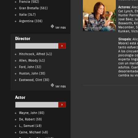
Francia
(582)
Actores:
Alec
Gran Bretaña
(561)
Cat Lynch
,
Eh
Italia
(347)
Hunter Parri
José Báez
,
Ju
Argentina
(336)
Bosworth
,
Kr
Macomber
,
S
Ver más
Kunken
,
Vict
Director
Sinopsis:
Alic
Moore) está o
tanto esfuerz
A los cincuen
Hitchcock, Alfred
(41)
psicología co
experta ling
Allen, Woody
(41)
con un marido
Ford, John
(32)
adultos. Cua
desorientada
Huston, John
(30)
cambia su vi
Eastwood, Clint
(30)
Ver más
Actor
Wayne, John
(60)
De, Robert
(59)
L., Samuel
(49)
Caine, Michael
(48)