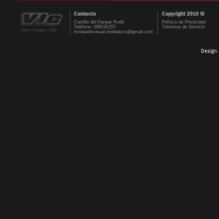
Contacto
Copyright 2010 ©
Castillo del Parque Rodó
Política de Privacidad
Teléfono: 099191257
Términos de Servicio
mvdaudiovisual.mediateca@gmail.com
Design 