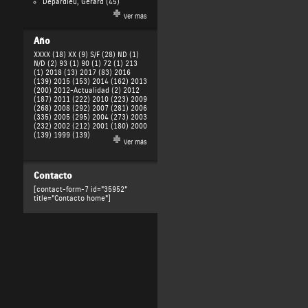
Depardieu, Gérard
(45)
Ver más
Año
XXXX (18)
XX (9)
S/F (28)
ND (1)
N/D (2)
93 (1)
90 (1)
72 (1)
213
(1)
2018 (13)
2017 (83)
2016
(139)
2015 (153)
2014 (162)
2013
(200)
2012-Actualidad (2)
2012
(187)
2011 (222)
2010 (223)
2009
(268)
2008 (292)
2007 (281)
2006
(335)
2005 (295)
2004 (273)
2003
(232)
2002 (212)
2001 (180)
2000
(139)
1999 (139)
Ver más
Contacto
[contact-form-7 id="35952"
title="Contacto home"]