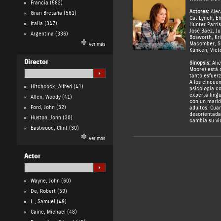
Francia
(582)
Actores:
Alec
Gran Bretaña
(561)
Cat Lynch
,
Eh
Italia
(347)
Hunter Parri
José Báez
,
Ju
Argentina
(336)
Bosworth
,
Kr
Macomber
,
S
Ver más
Kunken
,
Vict
Director
Sinopsis:
Alic
Moore) está o
tanto esfuerz
A los cincuen
Hitchcock, Alfred
(41)
psicología co
experta ling
Allen, Woody
(41)
con un marido
Ford, John
(32)
adultos. Cua
desorientada
Huston, John
(30)
cambia su vi
Eastwood, Clint
(30)
Ver más
Actor
Wayne, John
(60)
De, Robert
(59)
L., Samuel
(49)
Caine, Michael
(48)