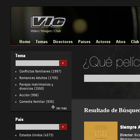
Home
Temas
Directores
Países
Actores
Años
Club
Tema
Conflictos familiares
(1997)
Romances Adultos
(1705)
Parejas matrimonios y
divorcios
(1550)
Acción
(996)
Comedia familiar
(935)
Ver más
Resultado de Búsque
País
Siempre A
Estados Unidos
(4573)
Director:
Ric
Westmorelan