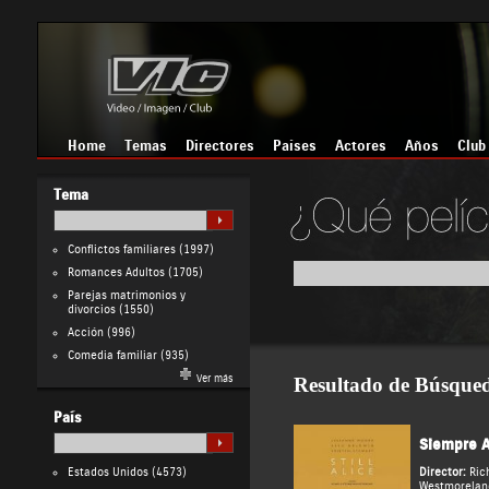
Home
Temas
Directores
Países
Actores
Años
Club
Tema
Conflictos familiares
(1997)
Romances Adultos
(1705)
Parejas matrimonios y
divorcios
(1550)
Acción
(996)
Comedia familiar
(935)
Ver más
Resultado de Búsque
País
Siempre A
Estados Unidos
(4573)
Director:
Ric
Westmorelan