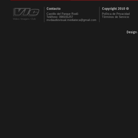
Contacto
Copyright 2010 ©
Castillo del Parque Rodó
Política de Privacidad
Teléfono: 099191257
Términos de Servicio
mvdaudiovisual.mediateca@gmail.com
Design 