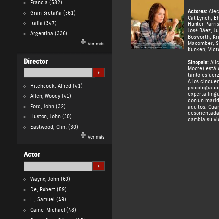
Francia
(582)
Actores:
Alec
Gran Bretaña
(561)
Cat Lynch
,
Eh
Italia
(347)
Hunter Parri
José Báez
,
Ju
Argentina
(336)
Bosworth
,
Kr
Macomber
,
S
Ver más
Kunken
,
Vict
Director
Sinopsis:
Alic
Moore) está o
tanto esfuerz
A los cincuen
Hitchcock, Alfred
(41)
psicología co
experta ling
Allen, Woody
(41)
con un marido
Ford, John
(32)
adultos. Cua
desorientada
Huston, John
(30)
cambia su vi
Eastwood, Clint
(30)
Ver más
Actor
Wayne, John
(60)
De, Robert
(59)
L., Samuel
(49)
Caine, Michael
(48)