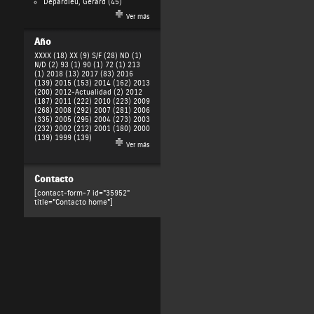
Depardieu, Gérard
(45)
Ver más
Año
XXXX (18)
XX (9)
S/F (28)
ND (1)
N/D (2)
93 (1)
90 (1)
72 (1)
213
(1)
2018 (13)
2017 (83)
2016
(139)
2015 (153)
2014 (162)
2013
(200)
2012-Actualidad (2)
2012
(187)
2011 (222)
2010 (223)
2009
(268)
2008 (292)
2007 (281)
2006
(335)
2005 (295)
2004 (273)
2003
(232)
2002 (212)
2001 (180)
2000
(139)
1999 (139)
Ver más
Contacto
[contact-form-7 id="35952"
title="Contacto home"]