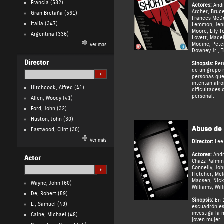
Francia
(582)
Actores:
And
Archer
,
Bruc
Gran Bretaña
(561)
Frances McD
Italia
(347)
Lemmon
,
Jen
Moore
,
Lily T
Argentina
(336)
Lovett
,
Madel
Modine
,
Pete
Ver más
Downey Jr.
,
T
Director
Sinopsis:
Retr
de un grupo 
personas que
intentan afr
Hitchcock, Alfred
(41)
dificultades 
personal.
Allen, Woody
(41)
Ford, John
(32)
Huston, John
(30)
Abuso de
Eastwood, Clint
(30)
Ver más
Director:
Lee
Actores:
And
Actor
Chazz Palmin
Connelly
,
Joh
Fletcher
,
Mela
Madsen
,
Nick
Wayne, John
(60)
Williams
,
Wil
De, Robert
(59)
Sinopsis:
En 1
L., Samuel
(49)
escuadrón es
investiga la 
Caine, Michael
(48)
joven mujer.