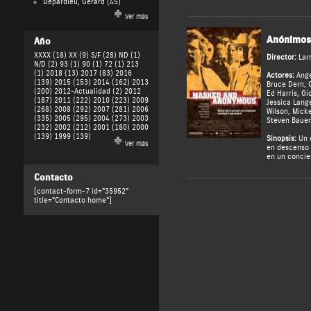
Depardieu, Gérard
(45)
Ver más
Anónimos
Año
XXXX (18)
XX (9)
S/F (28)
ND (1)
Director:
Lar
N/D (2)
93 (1)
90 (1)
72 (1)
213
(1)
2018 (13)
2017 (83)
2016
Actores:
Ange
(139)
2015 (153)
2014 (162)
2013
Bruce Dern
,
(200)
2012-Actualidad (2)
2012
Ed Harris
,
Gio
(187)
2011 (222)
2010 (223)
2009
Jessica Lang
(268)
2008 (292)
2007 (281)
2006
Wilson
,
Micke
(335)
2005 (295)
2004 (273)
2003
Steven Bauer
(232)
2002 (212)
2001 (180)
2000
(139)
1999 (139)
Sinopsis:
Un c
Ver más
en descenso 
en un concier
Contacto
[contact-form-7 id="35952"
title="Contacto home"]