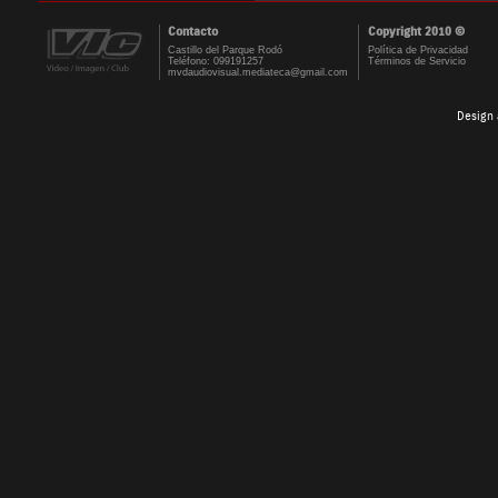
Contacto
Copyright 2010 ©
Castillo del Parque Rodó
Política de Privacidad
Teléfono: 099191257
Términos de Servicio
mvdaudiovisual.mediateca@gmail.com
Design 