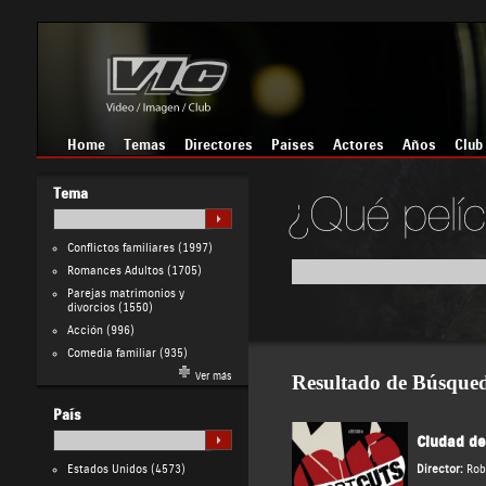
Home
Temas
Directores
Países
Actores
Años
Club
Tema
Conflictos familiares
(1997)
Romances Adultos
(1705)
Parejas matrimonios y
divorcios
(1550)
Acción
(996)
Comedia familiar
(935)
Ver más
Resultado de Búsque
País
Ciudad de
Estados Unidos
(4573)
Director:
Rob