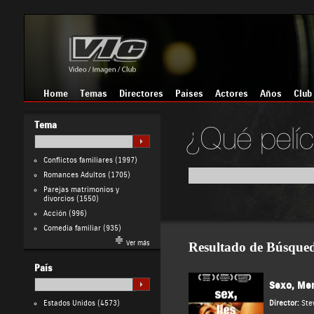
Home
Temas
Directores
Países
Actores
Años
Club
Tema
Conflictos familiares
(1997)
Romances Adultos
(1705)
Parejas matrimonios y
divorcios
(1550)
Acción
(996)
Comedia familiar
(935)
Ver más
Resultado de Búsque
País
Sexo, Men
Estados Unidos
(4573)
Director:
Ste