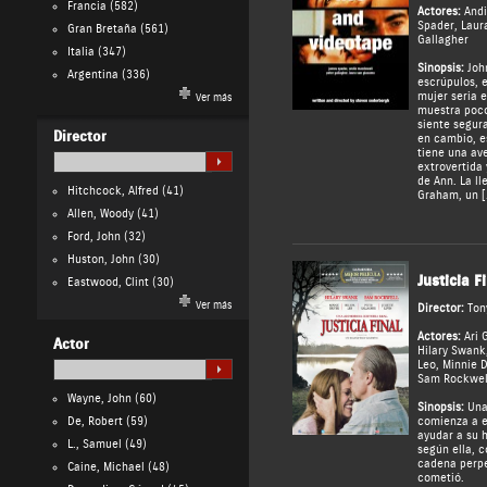
Francia
(582)
Actores:
And
Spader
,
Laur
Gran Bretaña
(561)
Gallagher
Italia
(347)
Sinopsis:
John
Argentina
(336)
escrúpulos, 
mujer seria e
Ver más
muestra poco 
siente segur
Director
en cambio, es
tiene una ave
extrovertida
de Ann. La l
Hitchcock, Alfred
(41)
Graham, un [
Allen, Woody
(41)
Ford, John
(32)
Huston, John
(30)
Justicia F
Eastwood, Clint
(30)
Ver más
Director:
Ton
Actores:
Ari 
Actor
Hilary Swank
Leo
,
Minnie D
Sam Rockwel
Wayne, John
(60)
Sinopsis:
Una 
De, Robert
(59)
comienza a e
ayudar a su 
L., Samuel
(49)
según ella, 
cadena perpe
Caine, Michael
(48)
cometió.