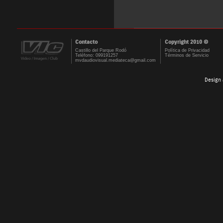
Contacto
Copyright 2010 ©
Castillo del Parque Rodó
Política de Privacidad
Teléfono: 099191257
Términos de Servicio
mvdaudiovisual.mediateca@gmail.com
Design 