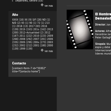
Depardieu, Gérard
(45)
Ver más
El Hombre
Año
Demasiad
XXXX (18)
XX (9)
S/F (28)
ND (1)
N/D (2)
93 (1)
90 (1)
72 (1)
213
Director:
Jon
(1)
2018 (13)
2017 (83)
2016
(139)
2015 (153)
2014 (162)
2013
Actores:
Alfr
(200)
2012-Actualidad (2)
2012
Geraldine Ja
(187)
2011 (222)
2010 (223)
2009
Peter Gallag
(268)
2008 (292)
2007 (281)
2006
(335)
2005 (295)
2004 (273)
2003
Sinopsis:
Murr
(232)
2002 (212)
2001 (180)
2000
espía y debe
(139)
1999 (139)
internacional
Ver más
lideres mund
Contacto
[contact-form-7 id="35952"
title="Contacto home"]