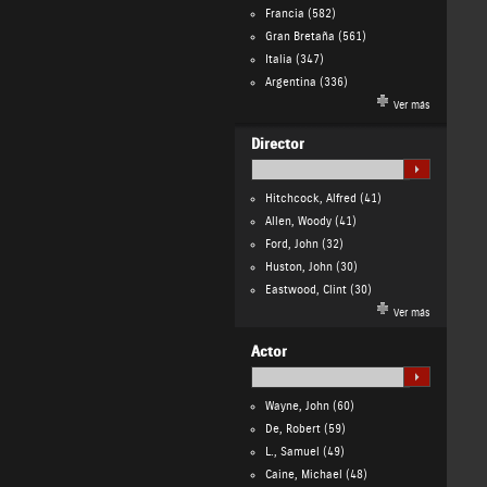
Francia
(582)
Gran Bretaña
(561)
Italia
(347)
Argentina
(336)
Ver más
Director
Hitchcock, Alfred
(41)
Allen, Woody
(41)
Ford, John
(32)
Huston, John
(30)
Eastwood, Clint
(30)
Ver más
Actor
Wayne, John
(60)
De, Robert
(59)
L., Samuel
(49)
Caine, Michael
(48)