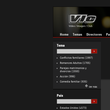
Home
Temas
Directores
Pa
Tema
Conflictos familiares
(1997)
Romances Adultos
(1705)
Parejas matrimonios y
divorcios
(1550)
Acción
(996)
Comedia familiar
(935)
Ver más
País
Estados Unidos
(4573)