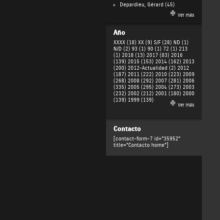
Depardieu, Gérard
(45)
Ver más
Año
XXXX (18)
XX (9)
S/F (28)
ND (1)
N/D (2)
93 (1)
90 (1)
72 (1)
213
(1)
2018 (13)
2017 (83)
2016
(139)
2015 (153)
2014 (162)
2013
(200)
2012-Actualidad (2)
2012
(187)
2011 (222)
2010 (223)
2009
(268)
2008 (292)
2007 (281)
2006
(335)
2005 (295)
2004 (273)
2003
(232)
2002 (212)
2001 (180)
2000
(139)
1999 (139)
Ver más
Contacto
[contact-form-7 id="35952"
title="Contacto home"]