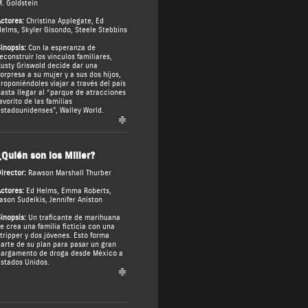
. Goldstein
ctores:
Christina Applegate
,
Ed
Helms
,
Skyler Gisondo
,
Steele Stebbins
inopsis:
Con la esperanza de
econstruir los vínculos familiares,
usty Griswold decide dar una
orpresa a su mujer y a sus dos hijos,
roponiéndoles viajar a través del país
asta llegar al “parque de atracciones
avorito de las familias
stadounidenses”, Walley World.
¿Quién son los Miller?
irector:
Rawson Marshall Thurber
ctores:
Ed Helms
,
Emma Roberts
,
ason Sudeikis
,
Jennifer Aniston
inopsis:
Un traficante de marihuana
e crea una familia ficticia con una
tripper y dos jóvenes. Esto forma
arte de su plan para pasar un gran
argamento de droga desde México a
stados Unidos.