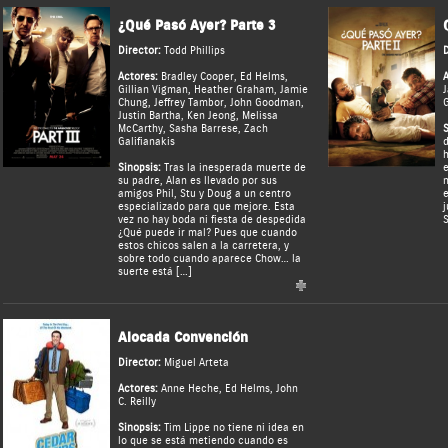
¿Qué Pasó Ayer? Parte 3
Director:
Todd Phillips
D
Actores:
Bradley Cooper
,
Ed Helms
,
A
Gillian Vigman
,
Heather Graham
,
Jamie
Chung
,
Jeffrey Tambor
,
John Goodman
,
G
Justin Bartha
,
Ken Jeong
,
Melissa
McCarthy
,
Sasha Barrese
,
Zach
S
Galifianakis
d
h
Sinopsis:
Tras la inesperada muerte de
e
su padre, Alan es llevado por sus
n
amigos Phil, Stu y Doug a un centro
e
especializado para que mejore. Esta
j
vez no hay boda ni fiesta de despedida
S
¿Qué puede ir mal? Pues que cuando
estos chicos salen a la carretera, y
sobre todo cuando aparece Chow… la
suerte está […]
Alocada Convención
Director:
Miguel Arteta
Actores:
Anne Heche
,
Ed Helms
,
John
C. Reilly
Sinopsis:
Tim Lippe no tiene ni idea en
lo que se está metiendo cuando es