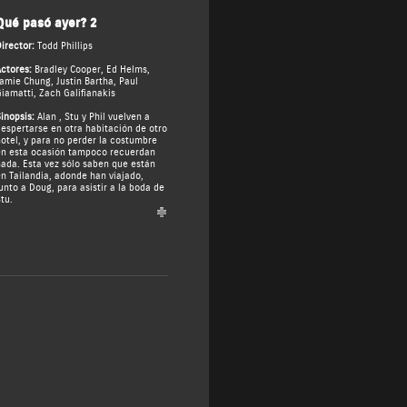
Qué pasó ayer? 2
irector:
Todd Phillips
ctores:
Bradley Cooper
,
Ed Helms
,
Jamie Chung
,
Justin Bartha
,
Paul
iamatti
,
Zach Galifianakis
inopsis:
Alan , Stu y Phil vuelven a
espertarse en otra habitación de otro
otel, y para no perder la costumbre
n esta ocasión tampoco recuerdan
ada. Esta vez sólo saben que están
n Tailandia, adonde han viajado,
unto a Doug, para asistir a la boda de
tu.