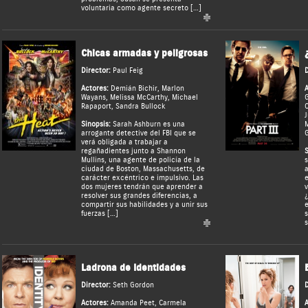
voluntaria como agente secreto […]
Chicas armadas y peligrosas
Director:
Paul Feig
D
Actores:
Demián Bichir
,
Marlon
A
Wayans
,
Melissa McCarthy
,
Michael
G
Rapaport
,
Sandra Bullock
J
Sinopsis:
Sarah Ashburn es una
arrogante detective del FBI que se
G
verá obligada a trabajar a
regañadientes junto a Shannon
S
Mullins, una agente de policía de la
s
ciudad de Boston, Massachusetts, de
a
carácter excéntrico e impulsivo. Las
e
dos mujeres tendrán que aprender a
v
resolver sus grandes diferencias, a
¿
compartir sus habilidades y a unir sus
e
fuerzas […]
s
s
Ladrona de Identidades
Director:
Seth Gordon
D
Actores:
Amanda Peet
,
Carmela
A