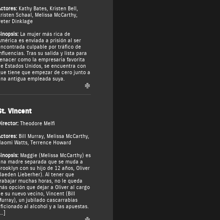
ctores:
Kathy Bates
,
Kristen Bell
,
risten Schaal
,
Melissa McCarthy
,
eter Dinklage
inopsis:
La mujer más rica de
mérica es enviada a prisión al ser
ncontrada culpable por tráfico de
nfluencias. Tras su salida y lista para
enacer como la empresaria favorita
e Estados Unidos, se encuentra con
ue tiene que empezar de cero junto a
na antigua empleada suya.
St. Vincent
irector:
Theodore Melfi
ctores:
Bill Murray
,
Melissa McCarthy
,
Naomi Watts
,
Terrence Howard
inopsis:
Maggie (Melissa McCarthy) es
na madre separada que se muda a
rooklyn con su hijo de 12 años, Oliver
Jaeden Lieberher). Al tener que
rabajar muchas horas, no le queda
ás opción que dejar a Oliver al cargo
e su nuevo vecino, Vincent (Bill
urray), un jubilado cascarrabias
ficionado al alcohol y a las apuestas.
…]