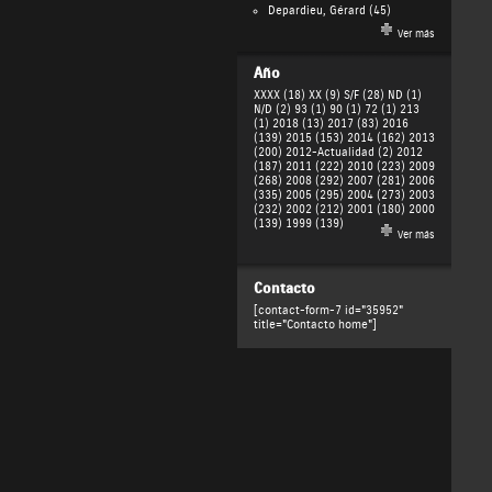
Depardieu, Gérard
(45)
Ver más
Año
XXXX (18)
XX (9)
S/F (28)
ND (1)
N/D (2)
93 (1)
90 (1)
72 (1)
213
(1)
2018 (13)
2017 (83)
2016
(139)
2015 (153)
2014 (162)
2013
(200)
2012-Actualidad (2)
2012
(187)
2011 (222)
2010 (223)
2009
(268)
2008 (292)
2007 (281)
2006
(335)
2005 (295)
2004 (273)
2003
(232)
2002 (212)
2001 (180)
2000
(139)
1999 (139)
Ver más
Contacto
[contact-form-7 id="35952"
title="Contacto home"]