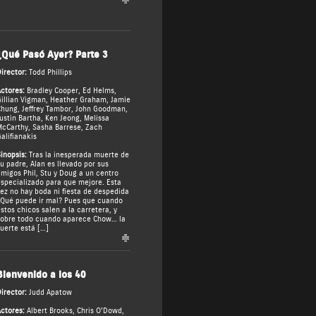
¿Qué Pasó Ayer? Parte 3
irector:
Todd Phillips
ctores:
Bradley Cooper
,
Ed Helms
,
illian Vigman
,
Heather Graham
,
Jamie
Chung
,
Jeffrey Tambor
,
John Goodman
,
ustin Bartha
,
Ken Jeong
,
Melissa
McCarthy
,
Sasha Barrese
,
Zach
alifianakis
inopsis:
Tras la inesperada muerte de
u padre, Alan es llevado por sus
migos Phil, Stu y Doug a un centro
specializado para que mejore. Esta
ez no hay boda ni fiesta de despedida
Qué puede ir mal? Pues que cuando
stos chicos salen a la carretera, y
obre todo cuando aparece Chow… la
uerte está […]
Bienvenido a los 40
irector:
Judd Apatow
ctores:
Albert Brooks
,
Chris O'Dowd
,