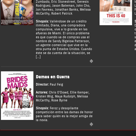
Zumbado
,
Eric Stonestreet
,
Genesis
I
Rodriguez
,
Jason Bateman
,
John Cho
,
L
Jon Favreau
,
Jonathan Banks
,
Melissa
McCarthy
,
Robert Patrick
Sinopsis:
Valiéndose de un crédito
S
ilimitado, Diana, una compradora
D
compulsiva, vive a lo grande en las
o
afueras de Miami. El único problema
t
es que cuando va de compras usa el
s
nombre de Sandy Bigelow Patterson,
e
un agente comercial que vive en la
d
otra punta de Estados Unidos. Cuando
a
éste se da cuenta de la situación, se
[…]
Damas en Guerra
Director:
Paul Feig
Actores:
Chris O'Dowd
,
Ellie Kemper
,
Kristen Wiig
,
Maya Rudolph
,
Melissa
McCarthy
,
Rose Byrne
Sinopsis:
Feroz y desopilante
competición entre las damas de honor
para saber quién es la mejor amiga de
la novia.