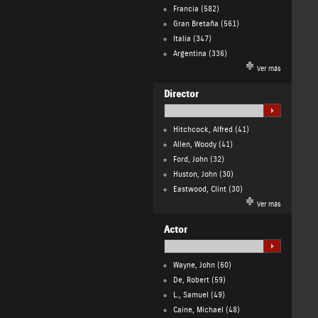
Francia
(582)
Gran Bretaña
(561)
Italia
(347)
Argentina
(336)
Ver más
Director
Hitchcock, Alfred
(41)
Allen, Woody
(41)
Ford, John
(32)
Huston, John
(30)
Eastwood, Clint
(30)
Ver más
Actor
Wayne, John
(60)
De, Robert
(59)
L., Samuel
(49)
Caine, Michael
(48)