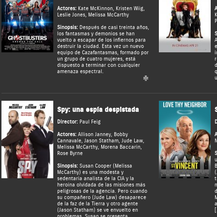
Actores:
Kate McKinnon
,
Kristen Wiig
,
A
Leslie Jones
,
Melissa McCarthy
K
P
Sinopsis:
Después de casi treinta años,
los fantasmas y demonios se han
S
vuelto a escapar de los infiernos para
A
destruir la ciudad. Esta vez un nuevo
e
equipo de Cazafantasmas, formado por
i
un grupo de cuatro mujeres, está
r
dispuesto a terminar con cualquier
d
amenaza espectral.
q
u
Spy: una espía despistada
Director:
Paul Feig
D
Actores:
Allison Janney
,
Bobby
A
Cannavale
,
Jason Statham
,
Jude Law
,
Melissa McCarthy
,
Morena Baccarin
,
Rose Byrne
S
u
Sinopsis:
Susan Cooper (Melissa
B
McCarthy) es una modesta y
(
sedentaria analista de la CIA y la
t
heroína olvidada de las misiones más
m
peligrosas de la agencia. Pero cuando
d
su compañero (Jude Law) desaparece
M
de la faz de la Tierra y otro agente
a
(Jason Statham) se ve envuelto en
[
problemas, Susan se presenta