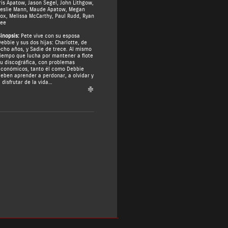
ris Apatow
,
Jason Segel
,
John Lithgow
,
eslie Mann
,
Maude Apatow
,
Megan
Fox
,
Melissa McCarthy
,
Paul Rudd
,
Ryan
Lee
inopsis:
Pete vive con su esposa
ebbie y sus dos hijas: Charlotte, de
cho años, y Sadie de trece. Al mismo
iempo que lucha por mantener a flote
u discográfica, con problemas
conómicos, tanto él como Debbie
eben aprender a perdonar, a olvidar y
 disfrutar de la vida…