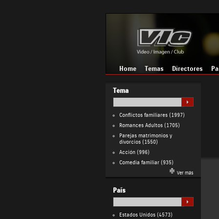
Home
Temas
Directores
Pa
Tema
Conflictos familiares
(1997)
Romances Adultos
(1705)
Parejas matrimonios y
divorcios
(1550)
Acción
(996)
Comedia familiar
(935)
Ver más
País
Estados Unidos
(4573)