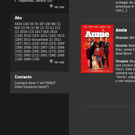
Depardieu, Gérard
(45)
proteger de 
amenazas el 
Ver más
tras […]
Año
XXXX (18)
XX (9)
S/F (28)
ND (1)
N/D (2)
93 (1)
90 (1)
72 (1)
213
Annie
(1)
2018 (13)
2017 (83)
2016
(139)
2015 (153)
2014 (162)
2013
Director:
Wil
(200)
2012-Actualidad (2)
2012
(187)
2011 (222)
2010 (223)
2009
Actores:
Bob
(268)
2008 (292)
2007 (281)
2006
Diaz
,
Jamie 
(335)
2005 (295)
2004 (273)
2003
Rose Byrne
(232)
2002 (212)
2001 (180)
2000
(139)
1999 (139)
Sinopsis:
Musi
Ver más
que conoce a
Foxx). Este 
siempre sus 
Contacto
“Annie”, ada
y con música
[contact-form-7 id="35952"
title="Contacto home"]