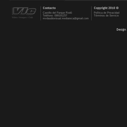
Contacto
Copyright 2010 ©
Castillo del Parque Rodó
Política de Privacidad
Teléfono: 099191257
Términos de Servicio
mvdaudiovisual.mediateca@gmail.com
Design 