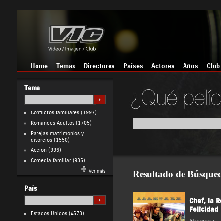
Home
Temas
Directores
Países
Actores
Años
Club
Tema
Conflictos familiares
(1997)
Romances Adultos
(1705)
Parejas matrimonios y
divorcios
(1550)
Acción
(996)
Comedia familiar
(935)
Ver más
Resultado de Búsque
País
Chef, la R
Felicidad
Estados Unidos
(4573)