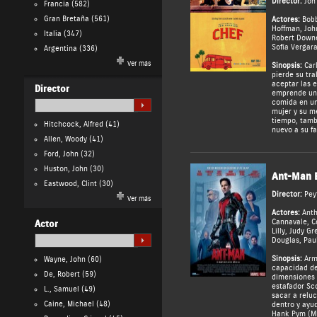
Director:
Jon
Francia
(582)
Gran Bretaña
(561)
Actores:
Bob
Hoffman
,
Joh
Italia
(347)
Robert Downe
Sofía Vergar
Argentina
(336)
Ver más
Sinopsis:
Carl
pierde su tra
aceptar las e
Director
emprende un 
comida en un
mujer y su m
tiempo, tamb
Hitchcock, Alfred
(41)
nuevo a su fa
Allen, Woody
(41)
Ford, John
(32)
Huston, John
(30)
Ant-Man 
Eastwood, Clint
(30)
Director:
Pey
Ver más
Actores:
Ant
Cannavale
,
C
Actor
Lilly
,
Judy Gr
Douglas
,
Pau
Sinopsis:
Arm
Wayne, John
(60)
capacidad de
De, Robert
(59)
dimensiones 
estafador Sc
L., Samuel
(49)
sacar a reluc
Caine, Michael
(48)
dentro y ayud
Hank Pym (Mi