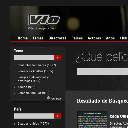
Home
Temas
Directores
Países
Actores
Años
Club
Tema
Conflictos familiares
(1997)
Romances Adultos
(1705)
Parejas matrimonios y
divorcios
(1550)
Acción
(996)
Comedia familiar
(935)
Ver más
Resultado de Búsque
País
Cada Quie
Estados Unidos
(4573)
Director:
Abb
Kaurismäki
,