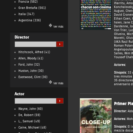
Francia
(582)
Iñarritu
,
Amos
Konchalovsk
Gran Bretaña
(561)
August
,
Chen
Italia
(347)
David Cronen
Ethan Coen
,
Argentina
(336)
hsien
,
Jane 
Dardenne
,
Jo
Ver más
Von Trier
,
Lu
Oliveira
,
Mich
Director
Moretti
,
Oliv
(AKA Raúl Rui
Roman Polan
Angelopoulo
Hitchcock, Alfred
(41)
Salles
,
Wim W
Youssef Chah
Allen, Woody
(41)
Ford, John
(32)
Actores:
Huston, John
(30)
Sinopsis:
33 c
tres minutos
Eastwood, Clint
(30)
35 directore
Ver más
aniversario d
Actor
Primer Pl
Wayne, John
(60)
Director:
Abb
De, Robert
(59)
Actores:
Moh
L., Samuel
(49)
Sinopsis:
El i
Caine, Michael
(48)
mezcla docum