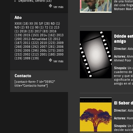
Depardieu, Gérard
(45)
de una histor
del cine fing
Ver más
Mohsen Makm
Año
XXXX (18)
XX (9)
S/F (28)
ND (1)
N/D (2)
93 (1)
90 (1)
72 (1)
213
(1)
2018 (13)
2017 (83)
2016
(139)
2015 (153)
2014 (162)
2013
Dónde est
(200)
2012-Actualidad (2)
2012
amigo
(187)
2011 (222)
2010 (223)
2009
(268)
2008 (292)
2007 (281)
2006
Director:
Abb
(335)
2005 (295)
2004 (273)
2003
(232)
2002 (212)
2001 (180)
2000
Actores:
Ahm
(139)
1999 (139)
Ahmed Poor
Ver más
Sinopsis:
Un n
cuaderno de 
Contacto
error y que s
significarle 
[contact-form-7 id="35952"
amigo en el c
title="Contacto home"]
El Sabor 
Director:
Abb
Actores:
Hom
Sinopsis:
Un 
decide suici