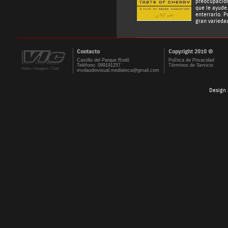
preocupación
que le ayude
enterrarlo. P
gran varieda
Contacto
Copyright 2010 ©
Castillo del Parque Rodó
Política de Privacidad
Teléfono: 099191257
Términos de Servicio
mvdaudiovisual.mediateca@gmail.com
Design 