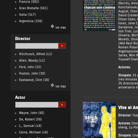
Francia
(582)
Iñarritu
,
Amos
Konchalovsk
Gran Bretaña
(561)
August
,
Chen
Italia
(347)
David Cronen
Ethan Coen
,
Argentina
(336)
hsien
,
Jane 
Dardenne
,
Jo
Ver más
Von Trier
,
Lu
Oliveira
,
Mich
Director
Moretti
,
Oliv
(AKA Raúl Rui
Roman Polan
Angelopoulo
Hitchcock, Alfred
(41)
Salles
,
Wim W
Youssef Chah
Allen, Woody
(41)
Ford, John
(32)
Actores:
Huston, John
(30)
Sinopsis:
33 c
tres minutos
Eastwood, Clint
(30)
35 directore
Ver más
aniversario d
Actor
Viva el A
Wayne, John
(60)
Director:
Tsa
De, Robert
(59)
Actores:
Che
L., Samuel
(49)
sheng
,
Lu Hs
Caine, Michael
(48)
Sinopsis:
Una 