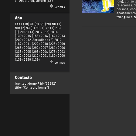
Depardieu, Gérard
(45)
jong, utiliza
relaciones. 
Ver más
persona, esc
apartamento,
triangulo biz
Año
XXXX (18)
XX (9)
S/F (28)
ND (1)
N/D (2)
93 (1)
90 (1)
72 (1)
213
(1)
2018 (13)
2017 (83)
2016
(139)
2015 (153)
2014 (162)
2013
(200)
2012-Actualidad (2)
2012
(187)
2011 (222)
2010 (223)
2009
(268)
2008 (292)
2007 (281)
2006
(335)
2005 (295)
2004 (273)
2003
(232)
2002 (212)
2001 (180)
2000
(139)
1999 (139)
Ver más
Contacto
[contact-form-7 id="35952"
title="Contacto home"]