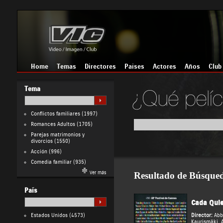
Home
Temas
Directores
Países
Actores
Años
Club
Tema
Conflictos familiares
(1997)
Romances Adultos
(1705)
Parejas matrimonios y
divorcios
(1550)
Acción
(996)
Comedia familiar
(935)
Ver más
Resultado de Búsque
País
Cada Quie
Estados Unidos
(4573)
Director:
Abb
Kaurismäki
,