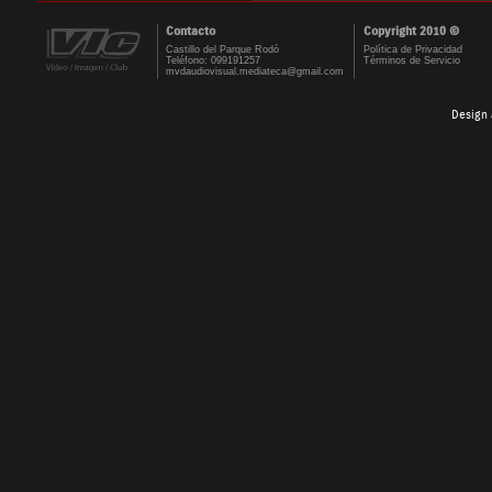
Contacto
Copyright 2010 ©
Castillo del Parque Rodó
Política de Privacidad
Teléfono: 099191257
Términos de Servicio
mvdaudiovisual.mediateca@gmail.com
Design 