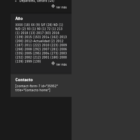
Depardieu, Gérard
(45)
Ver más
Año
XXXX (18)
XX (9)
S/F (28)
ND (1)
N/D (2)
93 (1)
90 (1)
72 (1)
213
(1)
2018 (13)
2017 (83)
2016
(139)
2015 (153)
2014 (162)
2013
(200)
2012-Actualidad (2)
2012
(187)
2011 (222)
2010 (223)
2009
(268)
2008 (292)
2007 (281)
2006
(335)
2005 (295)
2004 (273)
2003
(232)
2002 (212)
2001 (180)
2000
(139)
1999 (139)
Ver más
Contacto
[contact-form-7 id="35952"
title="Contacto home"]