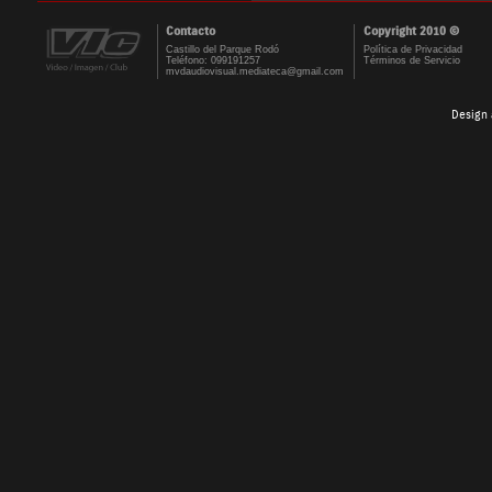
Contacto
Copyright 2010 ©
Castillo del Parque Rodó
Política de Privacidad
Teléfono: 099191257
Términos de Servicio
mvdaudiovisual.mediateca@gmail.com
Design 