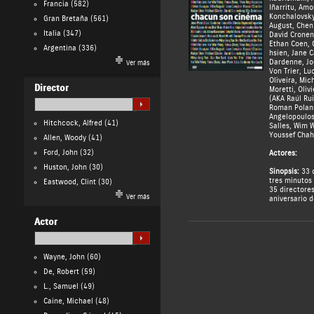
Francia
(582)
Iñarritu
,
Amos
Konchalovsk
Gran Bretaña
(561)
August
,
Chen
Italia
(347)
David Cronen
Ethan Coen
,
Argentina
(336)
hsien
,
Jane 
Dardenne
,
Jo
Ver más
Von Trier
,
Lu
Oliveira
,
Mich
Director
Moretti
,
Oliv
(AKA Raúl Rui
Roman Polan
Angelopoulo
Hitchcock, Alfred
(41)
Salles
,
Wim W
Youssef Chah
Allen, Woody
(41)
Ford, John
(32)
Actores:
Huston, John
(30)
Sinopsis:
33 c
tres minutos
Eastwood, Clint
(30)
35 directore
Ver más
aniversario d
Actor
Wayne, John
(60)
De, Robert
(59)
L., Samuel
(49)
Caine, Michael
(48)