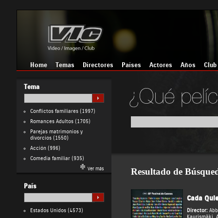
Home
Temas
Directores
Países
Actores
Años
Club
Tema
Conflictos familiares
(1997)
Romances Adultos
(1705)
Parejas matrimonios y
divorcios
(1550)
Acción
(996)
Comedia familiar
(935)
Ver más
Resultado de Búsque
País
Cada Quie
Estados Unidos
(4573)
Director:
Abb
Kaurismäki
,