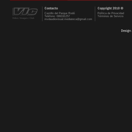
Contacto
Copyright 2010 ©
Castillo del Parque Rodó
Política de Privacidad
Teléfono: 099191257
Términos de Servicio
mvdaudiovisual.mediateca@gmail.com
Design 