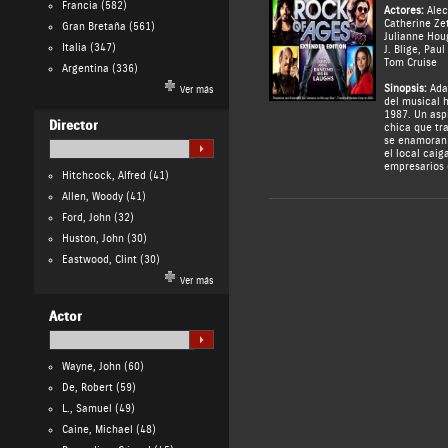
Francia
(582)
Actores:
Alec
Catherine Ze
Gran Bretaña
(561)
Julianne Hou
Italia
(347)
J. Blige
,
Paul
Tom Cruise
Argentina
(336)
Sinopsis:
Ada
Ver más
del musical 
1987. Un asp
Director
chica que tr
se enamoran 
el local cai
empresarios 
Hitchcock, Alfred
(41)
Allen, Woody
(41)
Ford, John
(32)
Huston, John
(30)
Eastwood, Clint
(30)
Ver más
Actor
Wayne, John
(60)
De, Robert
(59)
L., Samuel
(49)
Caine, Michael
(48)