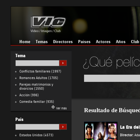
Home
Temas
Directores
Países
Actores
Años
Club
Tema
Conflictos familiares
(1997)
Romances Adultos
(1705)
Parejas matrimonios y
divorcios
(1550)
Acción
(996)
Comedia familiar
(935)
Ver más
Resultado de Búsque
País
La Era de
Estados Unidos
(4573)
Director:
Ad