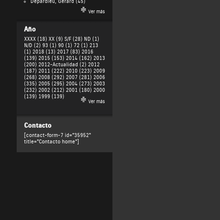
Depardieu, Gérard
(45)
Ver más
Año
XXXX (18)
XX (9)
S/F (28)
ND (1)
N/D (2)
93 (1)
90 (1)
72 (1)
213
(1)
2018 (13)
2017 (83)
2016
(139)
2015 (153)
2014 (162)
2013
(200)
2012-Actualidad (2)
2012
(187)
2011 (222)
2010 (223)
2009
(268)
2008 (292)
2007 (281)
2006
(335)
2005 (295)
2004 (273)
2003
(232)
2002 (212)
2001 (180)
2000
(139)
1999 (139)
Ver más
Contacto
[contact-form-7 id="35952"
title="Contacto home"]