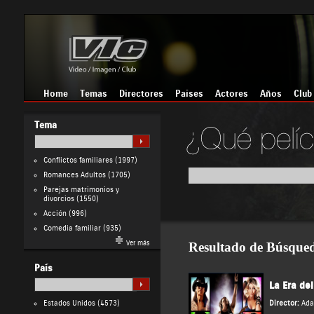
Home
Temas
Directores
Países
Actores
Años
Club
Tema
Conflictos familiares
(1997)
Romances Adultos
(1705)
Parejas matrimonios y
divorcios
(1550)
Acción
(996)
Comedia familiar
(935)
Ver más
Resultado de Búsque
País
La Era de
Estados Unidos
(4573)
Director:
Ad