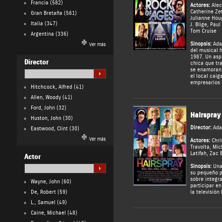
Francia
(582)
Actores:
Alec
Catherine Ze
Gran Bretaña
(561)
Julianne Hou
Italia
(347)
J. Blige
,
Paul
Tom Cruise
Argentina
(336)
Sinopsis:
Ada
Ver más
del musical 
1987. Un asp
Director
chica que tr
se enamoran 
el local cai
empresarios 
Hitchcock, Alfred
(41)
Allen, Woody
(41)
Ford, John
(32)
Hairspray
Huston, John
(30)
Director:
Ad
Eastwood, Clint
(30)
Ver más
Actores:
Chri
Travolta
,
Mich
Latifah
,
Zac 
Actor
Sinopsis:
Una 
su pequeño p
sobre integr
Wayne, John
(60)
participar e
De, Robert
(59)
la televisión 
L., Samuel
(49)
Caine, Michael
(48)