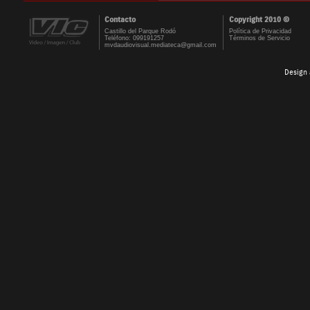
Contacto
Copyright 2010 ©
Castillo del Parque Rodó
Política de Privacidad
Teléfono: 099191257
Términos de Servicio
mvdaudiovisual.mediateca@gmail.com
Design 