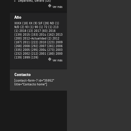
Depardieu, Gérard
(45)
Ver más
Año
XXXX (18)
XX (9)
S/F (28)
ND (1)
N/D (2)
93 (1)
90 (1)
72 (1)
213
(1)
2018 (13)
2017 (83)
2016
(139)
2015 (153)
2014 (162)
2013
(200)
2012-Actualidad (2)
2012
(187)
2011 (222)
2010 (223)
2009
(268)
2008 (292)
2007 (281)
2006
(335)
2005 (295)
2004 (273)
2003
(232)
2002 (212)
2001 (180)
2000
(139)
1999 (139)
Ver más
Contacto
[contact-form-7 id="35952"
title="Contacto home"]