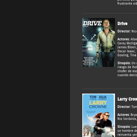
frustrante vi
Drive
Director:
Nic
Actores:
Albe
Carey Mullig
James Biberi
Oscar Isaac
,
Gosling
,
Tina
Sinopsis:
Un m
riesgo de Ho
chofer de es
cuando decid
Larry Cro
Director:
Tom
Actores:
Brya
Nia Vardalos
Sinopsis:
Lueg
un hombre d
reinventa ye