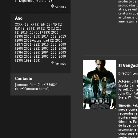
Depardieu, Gérard
(45)
producto de 
provocadas p
Ver más
atrás, se en
criaturas qu
arrogancia c
Año
amenazan la 
XXXX (18)
XX (9)
S/F (28)
ND (1)
N/D (2)
93 (1)
90 (1)
72 (1)
213
(1)
2018 (13)
2017 (83)
2016
(139)
2015 (153)
2014 (162)
2013
(200)
2012-Actualidad (2)
2012
(187)
2011 (222)
2010 (223)
2009
(268)
2008 (292)
2007 (281)
2006
(335)
2005 (295)
2004 (273)
2003
(232)
2002 (212)
2001 (180)
2000
(139)
1999 (139)
Ver más
El Vengad
Director:
Len
Contacto
Actores:
Bill
[contact-form-7 id="35952"
Brooks Darne
title="Contacto home"]
Farrell
,
Curri
John Cho
,
Ka
Byers
,
Will Y
Sinopsis:
Reka
puede conver
recuerdos re
frontera ent
difumine. Pa
de hacer un 
proporcione 
como superes
perfecta para