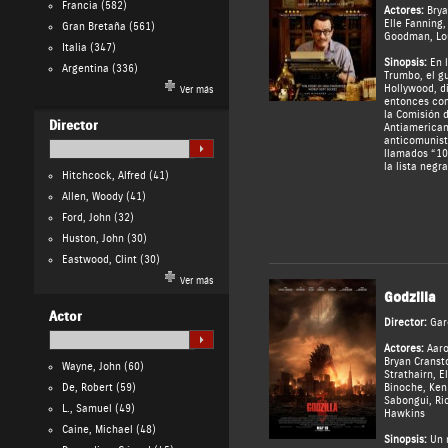
Francia
(582)
Actores:
Brya
Elle Fanning
Gran Bretaña
(561)
Goodman
,
Lo
Italia
(347)
Sinopsis:
En l
Argentina
(336)
Trumbo, el g
Hollywood, di
Ver más
entonces com
la Comisión 
Director
Antiamerican
anticomunist
llamados “10
la lista negra
Hitchcock, Alfred
(41)
Allen, Woody
(41)
Ford, John
(32)
Huston, John
(30)
Eastwood, Clint
(30)
Ver más
Godzilla
Actor
Director:
Gar
Actores:
Aar
Bryan Cranst
Wayne, John
(60)
Strathairn
,
E
De, Robert
(59)
Binoche
,
Ken
Sabongui
,
Ri
L., Samuel
(49)
Hawkins
Caine, Michael
(48)
Sinopsis:
Un 