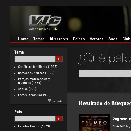
Home
Temas
Directores
Países
Actores
Años
Club
Tema
Conflictos familiares
(1997)
Romances Adultos
(1705)
Parejas matrimonios y
divorcios
(1550)
Acción
(996)
Comedia familiar
(935)
Ver más
Resultado de Búsque
País
Regreso c
Estados Unidos
(4573)
Director:
Jay