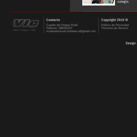
colegio.
Contacto
Copyright 2010 ©
Castillo del Parque Rodó
Política de Privacidad
Teléfono: 099191257
Términos de Servicio
mvdaudiovisual.mediateca@gmail.com
Design 